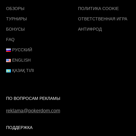
ОБЗОРЫ
ПОЛИТИКА COOKIE
ТУРНИРЫ
ОТВЕТСТВЕННАЯ ИГРА
БОНУСЫ
АНТИФРОД
FAQ
РУССКИЙ
ENGLISH
ҚАЗАҚ ТІЛІ
ПО ВОПРОСАМ РЕКЛАМЫ
reklama@pokerdom.com
ПОДДЕРЖКА