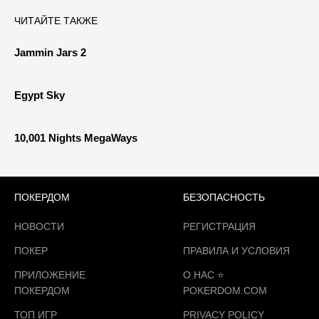
ЧИТАЙТЕ ТАКЖЕ
Jammin Jars 2
Egypt Sky
10,001 Nights MegaWays
ПОКЕРДОМ
БЕЗОПАСНОСТЬ
НОВОСТИ
РЕГИСТРАЦИЯ
ПОКЕР
ПРАВИЛА И УСЛОВИЯ
ПРИЛОЖЕНИЕ
О НАС ⭐️
ПОКЕРДОМ
POKERDOM.COM
ТОП ИГР
PRIVACY POLICY