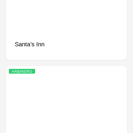
Santa’s Inn
HABANERO