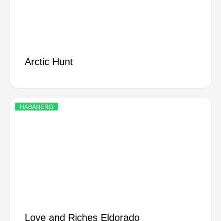
Arctic Hunt
HABANERO
Love and Riches Eldorado