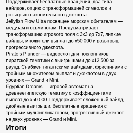
Поддерживает бесплатные вращения, два типа
вайлдов, опцию с трансформацией символов и
розыгрыш накопительного джекпота.
Jellyfish Flow Ultra посвящен морским обитателям —
медузам и осьминогам. Предусматривает
трансформацию игрового поля с 3х3 до 7х7, липкие
вайлды, множители выплат до х50 000 и розыгрыш
прогрессивного джекпота.
Pirate’s Plunder — видеослот для поклонников
пиратской тематики с выигрышами до х12 500 за
раунд. Снабжен гигантскими вайлдами, фриспинами с
тройным множителем выплат и джекпотом в двух
уровнях — Grand и Mini.
Egyptian Dreams — игровой автомат на
древнеегипетскую тематику с коэффициентами
выплат до х50 000. Поддерживает сложенный вайлд,
двойные выигрыши, бесплатные вращения с
тройным мультипликатором, прогрессивный джекпот
на двух уровнях — Grand и Mini.
Итоги