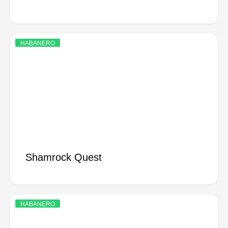
HABANERO
Shamrock Quest
HABANERO