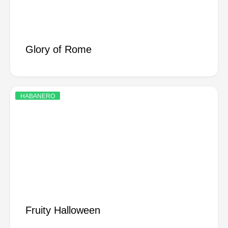
Glory of Rome
HABANERO
Fruity Halloween