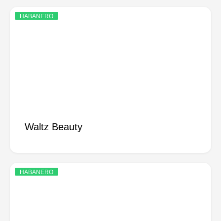
HABANERO
Waltz Beauty
HABANERO