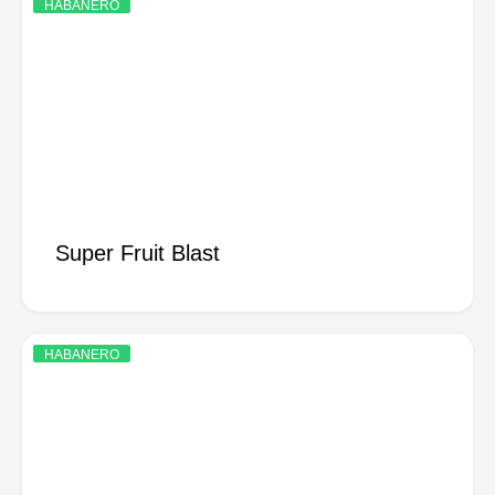
HABANERO
Super Fruit Blast
HABANERO