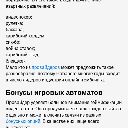
азартных развлечений:
видеопокер;
рулетка;
баккара;
карибский холдем;
сик-бо;
война ставок;
карибский стад;
блекджек.
Мало кто из
провайдеров
может предложить такое
разнообразие, поэтому Habanero многие годы входит
в число лидеров индустрии онлайн-гемблинга.
Бонусы игровых автоматов
Провайдер уделяет большое внимание геймификации
видеослотов. Она продумывается для каждого тайтла
отдельно и может включать связки из разных
бонусных опций
. В качестве них чаще всего
выступают: