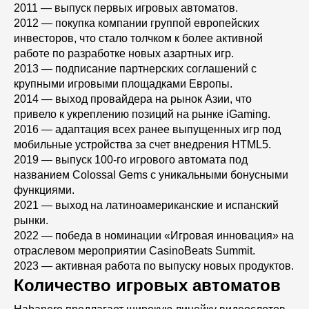
2011 — выпуск первых игровых автоматов.
2012 — покупка компании группой европейских
инвесторов, что стало толчком к более активной
работе по разработке новых азартных игр.
2013 — подписание партнерских соглашений с
крупными игровыми площадками Европы.
2014 — выход провайдера на рынок Азии, что
привело к укреплению позиций на рынке iGaming.
2016 — адаптация всех ранее выпущенных игр под
мобильные устройства за счет внедрения HTML5.
2019 — выпуск 100-го игрового автомата под
названием Colossal Gems с уникальными бонусными
функциями.
2021 — выход на латиноамериканские и испанский
рынки.
2022 — победа в номинации «Игровая инновация» на
отраслевом мероприятии CasinoBeats Summit.
2023 — активная работа по выпуску новых продуктов.
Количество игровых автоматов