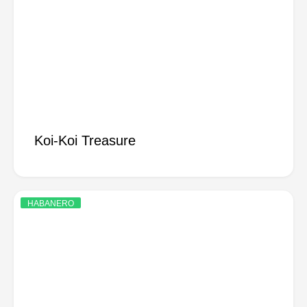
Koi-Koi Treasure
HABANERO