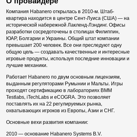
О провайдере
Компания Habanero открылась в 2010-м. Штаб-
квартира находится в центре Сент-Луиса (США) — на
исторической набережной Лакленд-Лэндинг. Офисы
разработки сосредоточены в столицах Филиппин,
ЮАР, Болгарии и Украины. Общий штат компании
превышает 200 человек. Все они преследуют одну
общую цель — создавать качественные и интересные
игровые продукты, используя последние инновации и
лучшие механики.
Работает Habanero по двум основным лицензиям,
выданным регуляторами Румынии и Мальты. Игры
проходят сертификацию в лабораториях BMM
Testlabs, iTechLabs и eCOGRA. Это позволяет
поставлять их на 22 регулируемых рынка,
охватывающих игроков из Европы, Азии и СНГ.
Основные вехи развития компании:
2010 — основание Habanero Systems B.V.