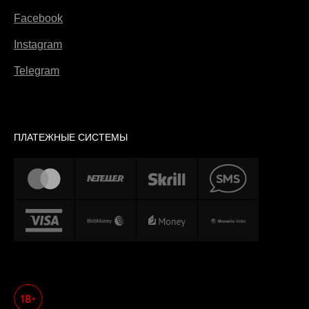
Facebook
Instagram
Telegram
ПЛАТЕЖНЫЕ СИСТЕМЫ