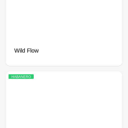
Wild Flow
HABANERO