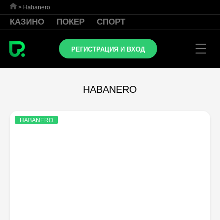
>
Habanero
КАЗИНО
ПОКЕР
СПОРТ
РЕГИСТРАЦИЯ И ВХОД
HABANERO
HABANERO