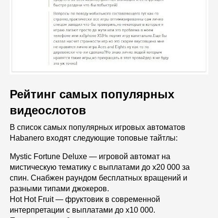
Рейтинг самых популярных
видеослотов
В список самых популярных игровых автоматов
Habanero входят следующие топовые тайтлы:
Mystic Fortune Deluxe — игровой автомат на
мистическую тематику с выплатами до х20 000 за
спин. Снабжен раундом бесплатных вращений и
разными типами джокеров.
Hot Hot Fruit — фруктовик в современной
интерпретации с выплатами до х10 000.