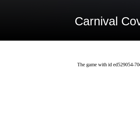
Carnival Co