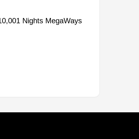
10,001 Nights MegaWays