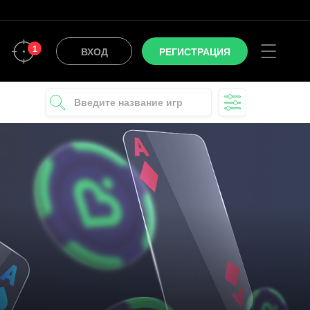
1
ВХОД
РЕГИСТРАЦИЯ