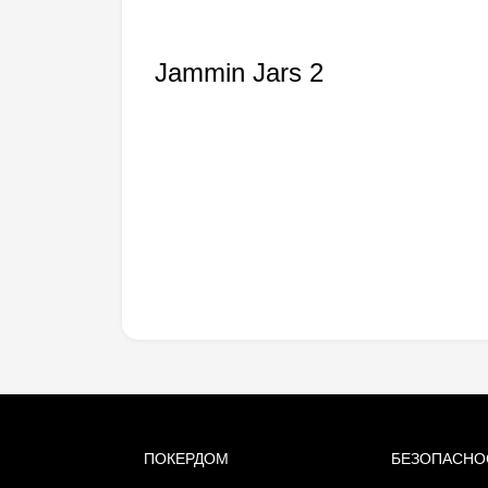
Jammin Jars 2
ПОКЕРДОМ
БЕЗОПАСНО