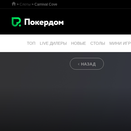
>
Слоты
>
Carnival Cove
ТОП
LIVE ДИЛЕРЫ
НОВЫЕ
СТОЛЫ
МИНИ ИГ
НАЗАД