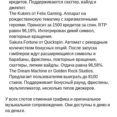
кредитов. Поддерживаются скаттер, вайлд и
джекпот.
The Kukers от Felix Gaming. Аппарат на
рождественскую тематику с харизматичными
героями. Приносит за 1500 кредитов за спин. RTP
равен 96,19%. Интегрирован дикий символ,
повторные вращения.
Sakura Fortune от Quickspin. Автомат с рекордным
количеством бонусных опций. После запуска
гэмблеров ждут расширяющиеся символы и
барабаны, фриспины, повторные вращения,
скаттеры, липкие вайдлы. Отдача равна 96,58%.
The Dream Machine от Golden Rock Studios.
Предлагает пользователям выиграть до 8100
ставок. Поддерживает бонусный раунд, фриспины,
мультипликатор, несколько типов джокеров.
У всех слотов отменная графика и оригинальное
музыкальное сопровождение. Они доступны в демо и
на деньги.