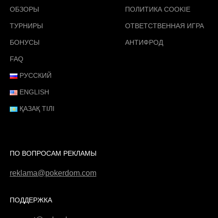
ОБЗОРЫ
ПОЛИТИКА COOKIE
ТУРНИРЫ
ОТВЕТСТВЕННАЯ ИГРА
БОНУСЫ
АНТИФРОД
FAQ
РУССКИЙ
ENGLISH
ҚАЗАҚ ТІЛІ
ПО ВОПРОСАМ РЕКЛАМЫ
reklama@pokerdom.com
ПОДДЕРЖКА