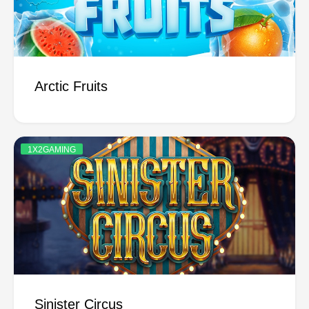
Arctic Fruits
1X2GAMING
Sinister Circus