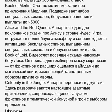
можно выиграть до 500 начальных ставок.
Book of Merlin. Слот по мотивам сказки про
приключения Мерлина. Поддерживает набор
специальных символов, бонусные вращения и
выплаты до ×5000.
Alice and the Red Queen. Аппарат создан для
поклонников сказки про Алису в стране Чудес. Игра
погружает в волшебную атмосферу и сопровождается
активацией бесплатных спинов, выпадением
специальных символов и бонусных множителей.
Book of Loki. Видеослот посвящен скандинавскому
богу Локи. Он припас для гемблеров массу сюрпризов
— от фриспинов с расширяющимися вайлдами до
магической книги, заменяющей таинственным
образом другие символы.
Celebrity in the Jungle. Аппарат переносит в джунгли.
Здесь разворачиваются настоящие азартные
приключения, сопровождающиеся запуском
фриспинов и тематической бонусной игрой с выбором
предметов.
Итоги