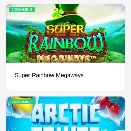
1X2GAMING
Super Rainbow Megaways
1X2GAMING