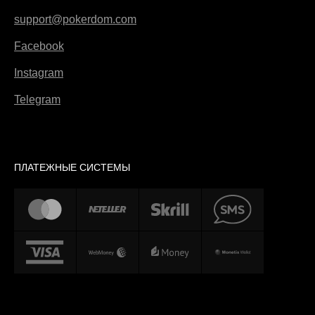
support@pokerdom.com
Facebook
Instagram
Telegram
ПЛАТЕЖНЫЕ СИСТЕМЫ