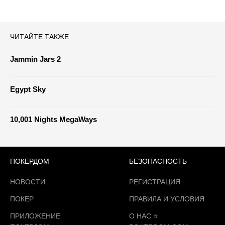
ЧИТАЙТЕ ТАКЖЕ
Jammin Jars 2
Egypt Sky
10,001 Nights MegaWays
ПОКЕРДОМ
БЕЗОПАСНОСТЬ
НОВОСТИ
РЕГИСТРАЦИЯ
ПОКЕР
ПРАВИЛА И УСЛОВИЯ
ПРИЛОЖЕНИЕ
О НАС ⭐️