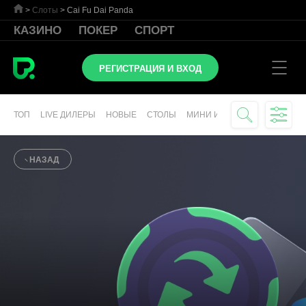
>
Слоты
>
Cai Fu Dai Panda
КАЗИНО
ПОКЕР
СПОРТ
РЕГИСТРАЦИЯ И ВХОД
ТОП
LIVE ДИЛЕРЫ
НОВЫЕ
СТОЛЫ
МИНИ ИГРЫ
СЛОТЫ
ВИР
НАЗАД