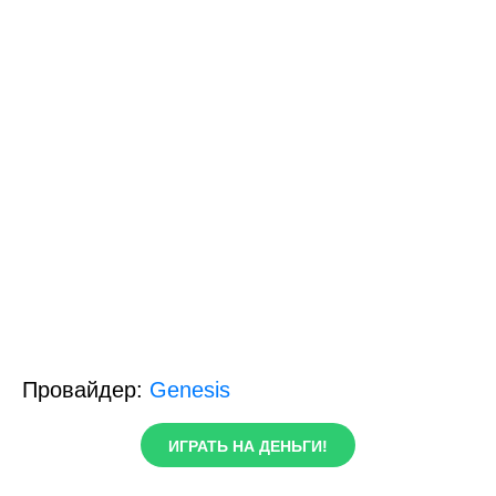
Провайдер:
Genesis
ИГРАТЬ НА ДЕНЬГИ!