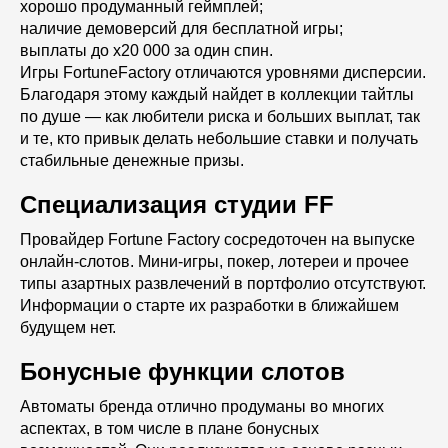
хорошо продуманный геймплей;
наличие демоверсий для бесплатной игры;
выплаты до х20 000 за один спин.
Игры FortuneFactory отличаются уровнями дисперсии.
Благодаря этому каждый найдет в коллекции тайтлы
по душе — как любители риска и больших выплат, так
и те, кто привык делать небольшие ставки и получать
стабильные денежные призы.
Специализация студии FF
Провайдер Fortune Factory сосредоточен на выпуске
онлайн-слотов. Мини-игры, покер, лотереи и прочее
типы азартных развлечений в портфолио отсутствуют.
Информации о старте их разработки в ближайшем
будущем нет.
Бонусные функции слотов
Автоматы бренда отлично продуманы во многих
аспектах, в том числе в плане бонусных