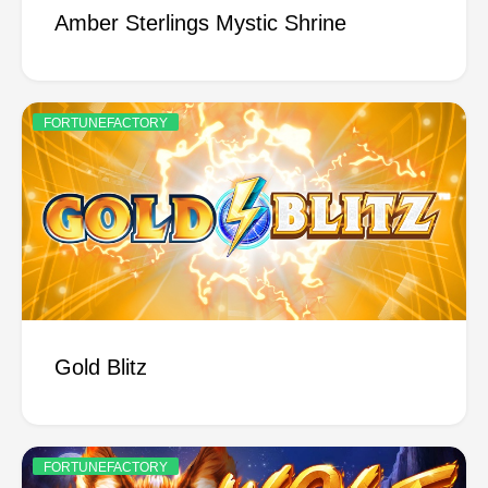
Amber Sterlings Mystic Shrine
FORTUNEFACTORY
Gold Blitz
FORTUNEFACTORY