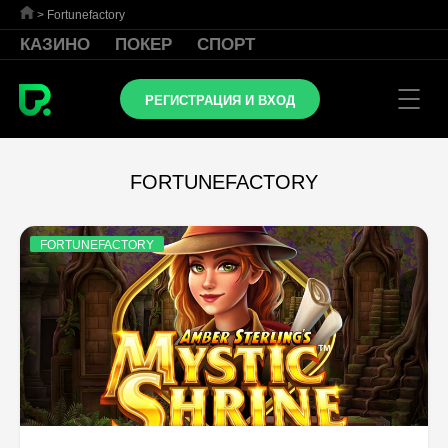
>
Fortunefactory
КАЗИНО
ПОКЕР
СПОРТ
РЕГИСТРАЦИЯ И ВХОД
FORTUNEFACTORY
FORTUNEFACTORY