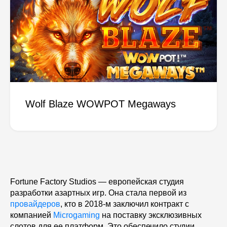
Wolf Blaze WOWPOT Megaways
Fortune Factory Studios — европейская студия
разработки азартных игр. Она стала первой из
провайдеров
, кто в 2018-м заключил контракт с
компанией
Microgaming
на поставку эксклюзивных
слотов для ее платформ. Это обеспечило студии