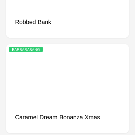
Robbed Bank
BARBARABANG
Caramel Dream Bonanza Xmas