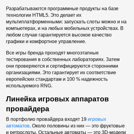
Разрабатываются программные продукты на базе
технологии HTML5. Это делает их
мультиплатформенными: запускать слоты можно и на
компьютерах, и на любых мобильных устройствах. В
любом случае гарантируется высокое качество
графики и комфортное управление.
Все игры бренда проходят многоэтапные
тестирования в собственных лабораториях. Затем
они проверяются и сертифицируются сторонними
организациями. Это гарантирует их соответствие
европейских стандартам и 100 % надежность
используемого RNG.
Линейка игровых аппаратов
провайдера
В портфолио провайдера входят 19
игровых
автоматов
. Около половины из них — это фруктовые
и ретрослоты. Остальные автоматы — это 3D-модели