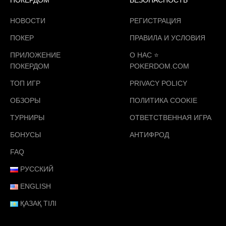
НОВОСТИ
РЕГИСТРАЦИЯ
ПОКЕР
ПРАВИЛА И УСЛОВИЯ
ПРИЛОЖЕНИЕ
О НАС ⭐️
ПОКЕРДОМ
POKERDOM.COM
ТОП ИГР
PRIVACY POLICY
ОБЗОРЫ
ПОЛИТИКА COOKIE
ТУРНИРЫ
ОТВЕТСТВЕННАЯ ИГРА
БОНУСЫ
АНТИФРОД
FAQ
РУССКИЙ
ENGLISH
ҚАЗАҚ ТІЛІ