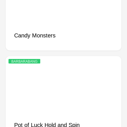
Candy Monsters
BARBARABANG
Pot of Luck Hold and Spin