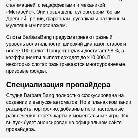
с анимацией, спецэффектами и механикой
«Мегавейс». Они посвящены супергероям, богам
Древней Греции, фараонам, русалкам и различным
мультяшным персонажам.
Слоты BarbaraBang предусматривают разный
уровень волатильности, широкий диапазон ставок и
более 100 валют. Процент отдачи достигает 98 %, а
коэффициенты выплат доходят до х10 000. В
некоторых слотах разыгрываются многоуровневые
призовые фонды.
Специализация провайдера
Студия Barbara Bang полностью сфокусирована на
создании и выпуске автоматов. Но в планах компании
расширить портфолио, добавив в него настольные
развлечения, скретч-карты и моментальные игры. Их
выпуск будет анонсирован на официальном сайте
провайдера.