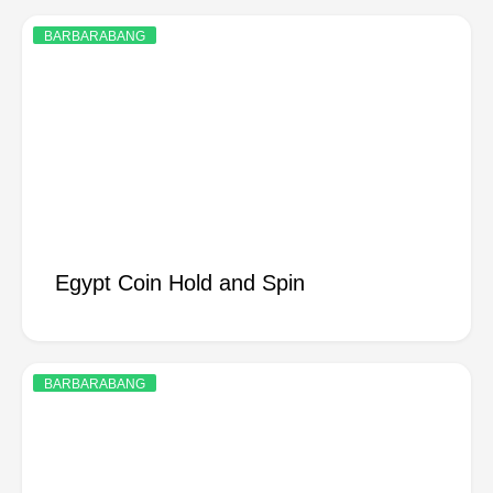
BARBARABANG
Egypt Coin Hold and Spin
BARBARABANG