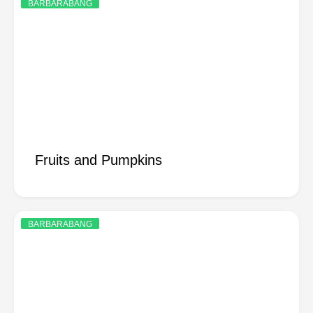
BARBARABANG
Fruits and Pumpkins
BARBARABANG