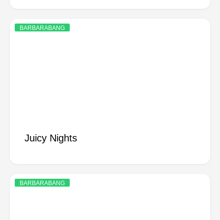
BARBARABANG
Juicy Nights
BARBARABANG