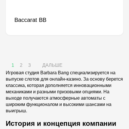
Baccarat BB
1
2
3
ДАЛЬШЕ
Игровая студия Barbara Bang специализируется на
выпуске слотов для онлайн-казино. За основу берется
классика, которая дополняется инновационными
механиками и разными призовыми опциями. На
выходе получаются атмосферные автоматы с
широким функционалом и высокими шансами на
выигрыш.
История и концепция компании