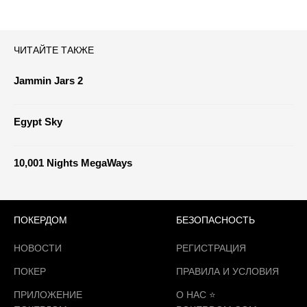
ЧИТАЙТЕ ТАКЖЕ
Jammin Jars 2
Egypt Sky
10,001 Nights MegaWays
ПОКЕРДОМ
БЕЗОПАСНОСТЬ
НОВОСТИ
РЕГИСТРАЦИЯ
ПОКЕР
ПРАВИЛА И УСЛОВИЯ
ПРИЛОЖЕНИЕ
О НАС ⭐️