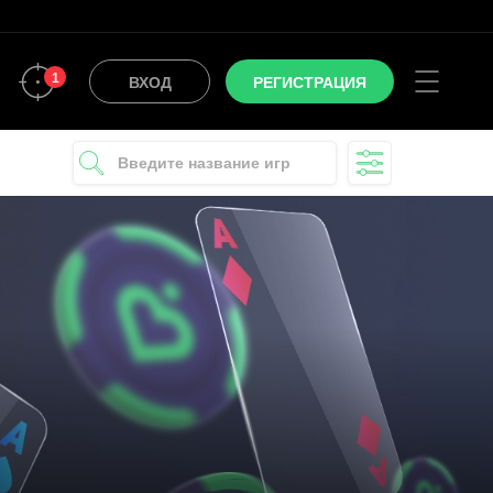
1
ВХОД
РЕГИСТРАЦИЯ