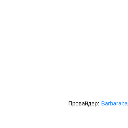
Провайдер:
Barbarab