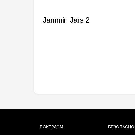
Jammin Jars 2
ПОКЕРДОМ
БЕЗОПАСНО