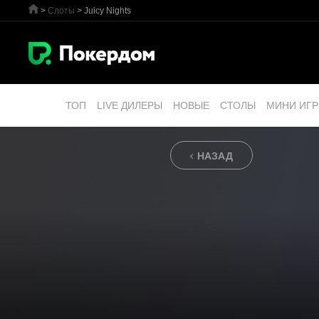
>
Слоты
>
Juicy Nights
ТОП
LIVE ДИЛЕРЫ
НОВЫЕ
СТОЛЫ
МИНИ ИГ
НАЗАД