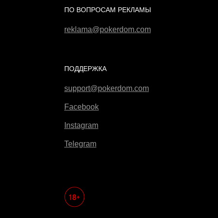
ПО ВОПРОСАМ РЕКЛАМЫ
reklama@pokerdom.com
ПОДДЕРЖКА
support@pokerdom.com
Facebook
Instagram
Telegram