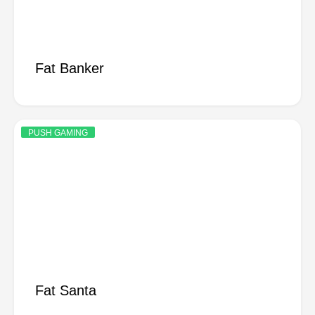
Fat Banker
PUSH GAMING
Fat Santa