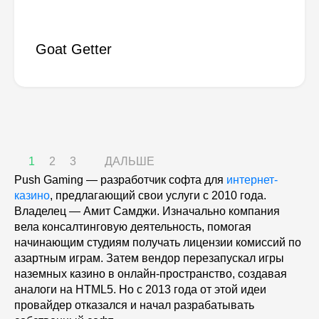
Goat Getter
1
2
3
ДАЛЬШЕ
Push Gaming — разработчик софта для
интернет-
казино
, предлагающий свои услуги с 2010 года.
Владелец — Амит Самджи. Изначально компания
вела консалтинговую деятельность, помогая
начинающим студиям получать лицензии комиссий по
азартным играм. Затем вендор перезапускал игры
наземных казино в онлайн-пространство, создавая
аналоги на HTML5. Но с 2013 года от этой идеи
провайдер отказался и начал разрабатывать