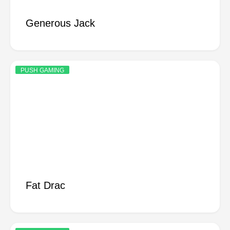
Generous Jack
PUSH GAMING
Fat Drac