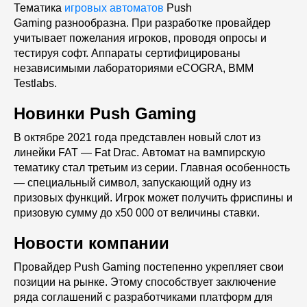
Тематика
игровых автоматов
Push
Gaming разнообразна. При разработке провайдер
учитывает пожелания игроков, проводя опросы и
тестируя софт. Аппараты сертифицированы
независимыми лабораториями eCOGRA, BMM
Testlabs.
Новинки Push Gaming
В октябре 2021 года представлен новый слот из
линейки FAT — Fat Drac. Автомат на вампирскую
тематику стал третьим из серии. Главная особенность
— специальный символ, запускающий одну из
призовых функций. Игрок может получить фриспины и
призовую сумму до х50 000 от величины ставки.
Новости компании
Провайдер Push Gaming постепенно укрепляет свои
позиции на рынке. Этому способствует заключение
ряда соглашений с разработчиками платформ для