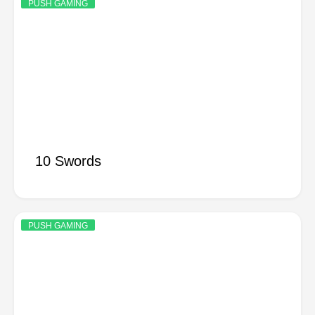
PUSH GAMING
10 Swords
PUSH GAMING