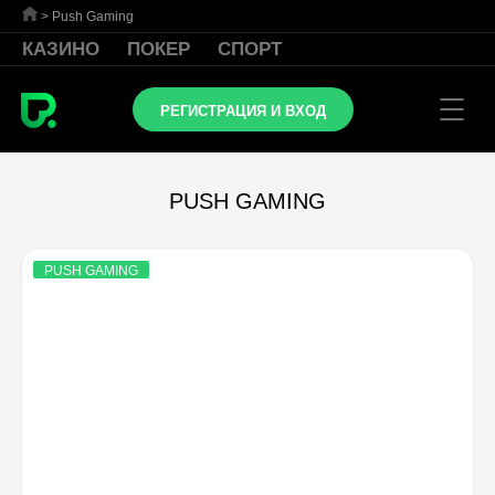
>
Push Gaming
КАЗИНО
ПОКЕР
СПОРТ
РЕГИСТРАЦИЯ И ВХОД
PUSH GAMING
PUSH GAMING