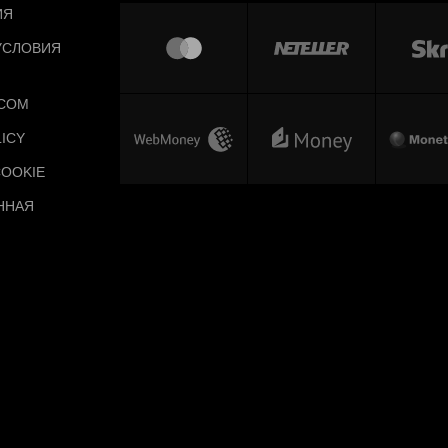
ИЯ
УСЛОВИЯ
COM
LICY
OOKIE
ННАЯ