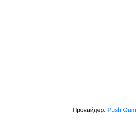
Провайдер:
Push Gam