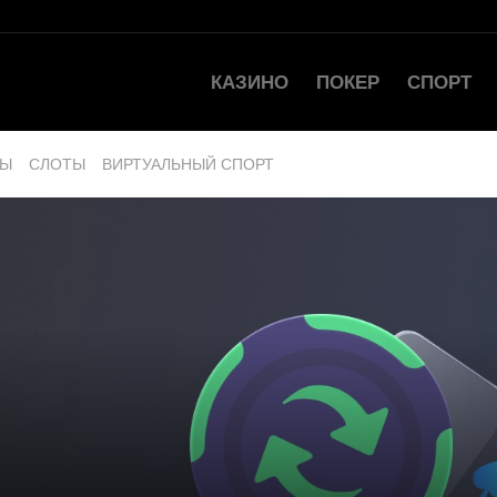
КАЗИНО
ПОКЕР
СПОРТ
РЫ
СЛОТЫ
ВИРТУАЛЬНЫЙ СПОРТ