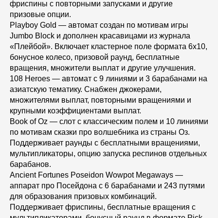
фриспины с повторными запусками и другие
призовые опции.
Playboy Gold — автомат создан по мотивам игры
Jumbo Block и дополнен красавицами из журнала
«Плейбой». Включает кластерное поле формата 6х10,
бонусное колесо, призовой раунд, бесплатные
вращения, множители выплат и другие улучшения.
108 Heroes — автомат с 9 линиями и 3 барабанами на
азиатскую тематику. Снабжен джокерами,
множителями выплат, повторными вращениями и
крупными коэффициентами выплат.
Book of Oz — слот с классическим полем и 10 линиями
по мотивам сказки про волшебника из страны Оз.
Поддерживает раунды с бесплатными вращениями,
мультипликаторы, опцию запуска респинов отдельных
барабанов.
Ancient Fortunes Poseidon Wowpot Megaways —
аппарат про Посейдона с 6 барабанами и 243 путями
для образования призовых комбинаций.
Поддерживает фриспины, бесплатные вращения с
мультипликаторами, бонусный раунд в формате Pick