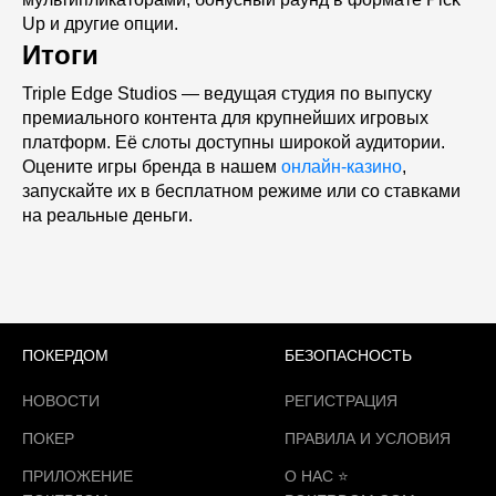
Up и другие опции.
Итоги
Triple Edge Studios — ведущая студия по выпуску
премиального контента для крупнейших игровых
платформ. Её слоты доступны широкой аудитории.
Оцените игры бренда в нашем
онлайн-казино
,
запускайте их в бесплатном режиме или со ставками
на реальные деньги.
ПОКЕРДОМ
БЕЗОПАСНОСТЬ
НОВОСТИ
РЕГИСТРАЦИЯ
ПОКЕР
ПРАВИЛА И УСЛОВИЯ
ПРИЛОЖЕНИЕ
О НАС ⭐️