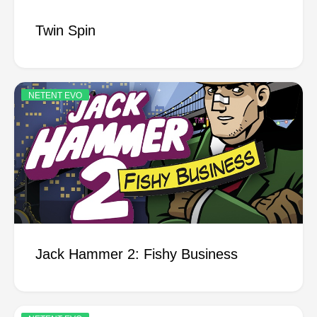
Twin Spin
NETENT EVO
Jack Hammer 2: Fishy Business