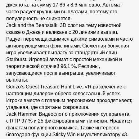
джекпота: на сумму 17,86 и 8,6 млн евро. Автомат
часто радует крупными выплатами, поэтому его
популярность не снижается.
Jack and the Beanstalk. 3D слот на тему известной
сказке о Джеке и великане с 20 линиями выплат.
Радует перемещающимися дикими символами и часто
активирующимися фриспинами. Сюжетная бонусная
игра увеличивает выплату за стандартный спин.
Starburst. Игровой автомат с простой механикой и
теоретической отдачей 96,1 %. Респины,
запускающиеся после выигрыша, увеличивают
выплаты.
Gonzo’s Quest Treasure Hunt Live. VR развлечение с
настоящим дилером обрело колоссальный успех.
Игроки вместе с главным персонажем проходят квест,
угадывая, где спрятаны сокровища.
Jack Hammer. Видеослот о приключения суперагента
с RTP 97 % и 25 фиксированными линиями. Нравится
фанатам популярного комикса. Также интересен
благодаря функции Sticky Win и мультипликатору х3.