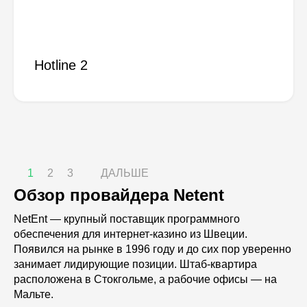
Hotline 2
1
2
3
ДАЛЬШЕ
Обзор провайдера Netent
NetEnt — крупный поставщик программного
обеспечения для интернет-казино из Швеции.
Появился на рынке в 1996 году и до сих пор уверенно
занимает лидирующие позиции. Штаб-квартира
расположена в Стокгольме, а рабочие офисы — на
Мальте.