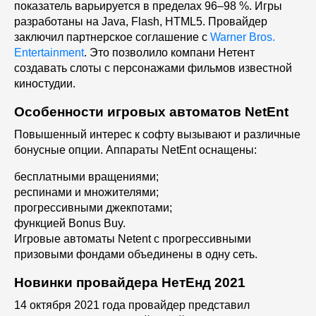
показатель варьируется в пределах 96–98 %. Игры
разработаны на Java, Flash, HTML5. Провайдер
заключил партнерское соглашение с
Warner Bros.
Entertainment
. Это позволило компани Нетент
создавать слоты с персонажами фильмов известной
киностудии.
Особенности игровых автоматов NetEnt
Повышенный интерес к софту вызывают и различные
бонусные опции. Аппараты NetEnt оснащены:
бесплатными вращениями;
респинами и множителями;
прогрессивными джекпотами;
функцией Bonus Buy.
Игровые автоматы Netent с прогрессивными
призовыми фондами объединены в одну сеть.
Новинки провайдера НетЕнд 2021
14 октября 2021 года провайдер представил