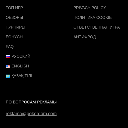
ТОП ИГР
PRIVACY POLICY
ОБЗОРЫ
ПОЛИТИКА COOKIE
ТУРНИРЫ
ОТВЕТСТВЕННАЯ ИГРА
БОНУСЫ
АНТИФРОД
FAQ
РУССКИЙ
ENGLISH
ҚАЗАҚ ТІЛІ
ПО ВОПРОСАМ РЕКЛАМЫ
reklama@pokerdom.com