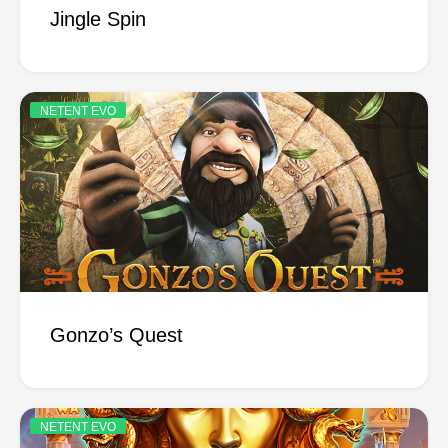
Jingle Spin
NETENT EVO
Gonzo’s Quest
NETENT EVO