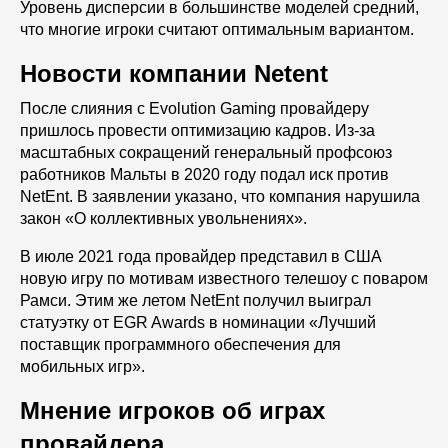
Уровень дисперсии в большинстве моделей средний,
что многие игроки считают оптимальным вариантом.
Новости компании Netent
После слияния с Evolution Gaming провайдеру
пришлось провести оптимизацию кадров. Из-за
масштабных сокращений генеральный профсоюз
работников Мальты в 2020 году подал иск против
NetEnt. В заявлении указано, что компания нарушила
закон «О коллективных увольнениях».
В июле 2021 года провайдер представил в США
новую игру по мотивам известного телешоу с поваром
Рамси. Этим же летом NetEnt получил выиграл
статуэтку от EGR Awards в номинации «Лучший
поставщик программного обеспечения для
мобильных игр».
Мнение игроков об играх
провайдера