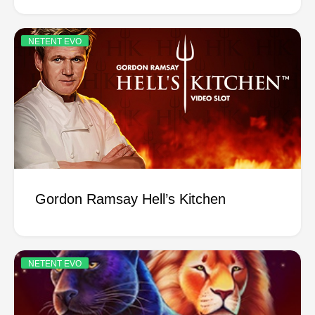
NETENT EVO
Gordon Ramsay Hell’s Kitchen
NETENT EVO