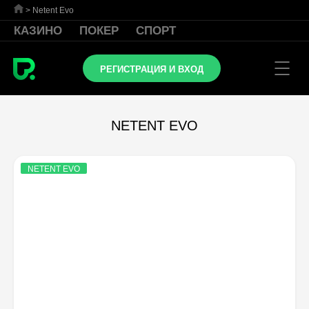
>
Netent Evo
КАЗИНО
ПОКЕР
СПОРТ
РЕГИСТРАЦИЯ И ВХОД
NETENT EVO
NETENT EVO