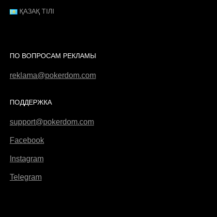
ҚАЗАҚ ТІЛІ
ПО ВОПРОСАМ РЕКЛАМЫ
reklama@pokerdom.com
ПОДДЕРЖКА
support@pokerdom.com
Facebook
Instagram
Telegram