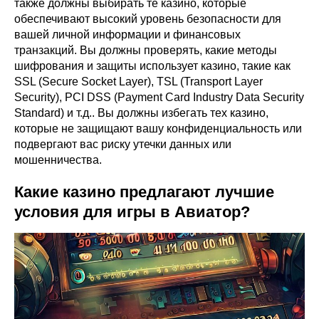
также должны выбирать те казино, которые
обеспечивают высокий уровень безопасности для
вашей личной информации и финансовых
транзакций. Вы должны проверять, какие методы
шифрования и защиты использует казино, такие как
SSL (Secure Socket Layer), TSL (Transport Layer
Security), PCI DSS (Payment Card Industry Data Security
Standard) и т.д.. Вы должны избегать тех казино,
которые не защищают вашу конфиденциальность или
подвергают вас риску утечки данных или
мошенничества.
Какие казино предлагают лучшие
условия для игры в Авиатор?