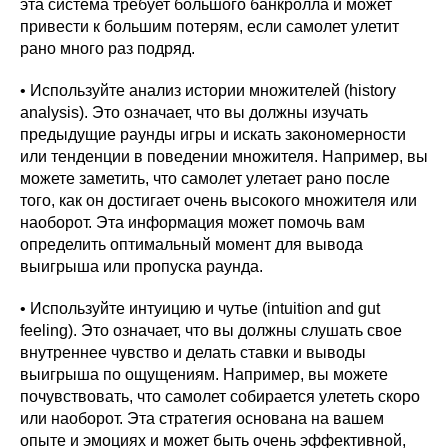
эта система требует большого банкролла и может
привести к большим потерям, если самолет улетит
рано много раз подряд.
• Используйте анализ истории множителей (history
analysis). Это означает, что вы должны изучать
предыдущие раунды игры и искать закономерности
или тенденции в поведении множителя. Например, вы
можете заметить, что самолет улетает рано после
того, как он достигает очень высокого множителя или
наоборот. Эта информация может помочь вам
определить оптимальный момент для вывода
выигрыша или пропуска раунда.
• Используйте интуицию и чутье (intuition and gut
feeling). Это означает, что вы должны слушать свое
внутреннее чувство и делать ставки и выводы
выигрыша по ощущениям. Например, вы можете
почувствовать, что самолет собирается улететь скоро
или наоборот. Эта стратегия основана на вашем
опыте и эмоциях и может быть очень эффективной,