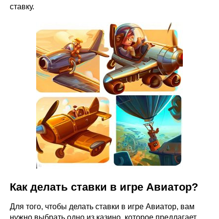
ставку.
Как делать ставки в игре Авиатор?
Для того, чтобы делать ставки в игре Авиатор, вам
нужно выбрать одно из казино, которое предлагает