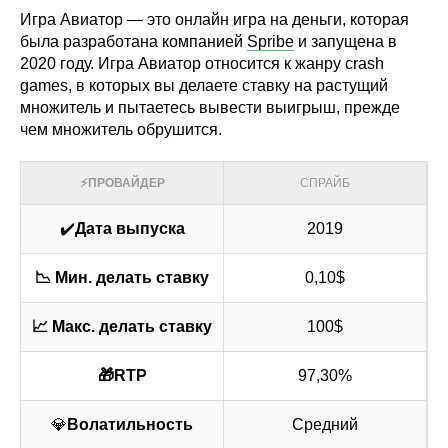
Игра Авиатор — это онлайн игра на деньги, которая
была разработана компанией
Spribe
и запущена в
2020 году. Игра Авиатор относится к жанру crash
games, в которых вы делаете ставку на растущий
множитель и пытаетесь вывести выигрыш, прежде
чем множитель обрушится.
⚡ПРОВАЙДЕР
СПРАЙБ
✔️
Дата выпуска
2019
📉 Мин. делать ставку
0,10$
📈 Макс. делать ставку
100$
🎁RTP
97,30%
💎
Волатильность
Средний