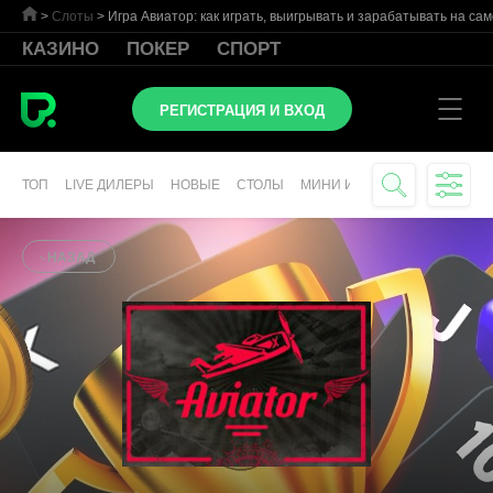
>
Слоты
>
Игра Авиатор: как играть, выигрывать и зарабатывать на са
КАЗИНО
ПОКЕР
СПОРТ
РЕГИСТРАЦИЯ И ВХОД
ТОП
LIVE ДИЛЕРЫ
НОВЫЕ
СТОЛЫ
МИНИ ИГРЫ
СЛОТЫ
ВИР
НАЗАД