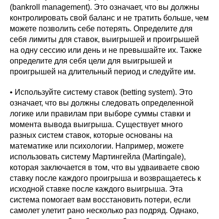
(bankroll management). Это означает, что вы должны
контролировать свой баланс и не тратить больше, чем
можете позволить себе потерять. Определите для
себя лимиты для ставок, выигрышей и проигрышей
на одну сессию или день и не превышайте их. Также
определите для себя цели для выигрышей и
проигрышей на длительный период и следуйте им.
• Используйте систему ставок (betting system). Это
означает, что вы должны следовать определенной
логике или правилам при выборе суммы ставки и
момента вывода выигрыша. Существует много
разных систем ставок, которые основаны на
математике или психологии. Например, можете
использовать систему Мартингейла (Martingale),
которая заключается в том, что вы удваиваете свою
ставку после каждого проигрыша и возвращаетесь к
исходной ставке после каждого выигрыша. Эта
система помогает вам восстановить потери, если
самолет улетит рано несколько раз подряд. Однако,