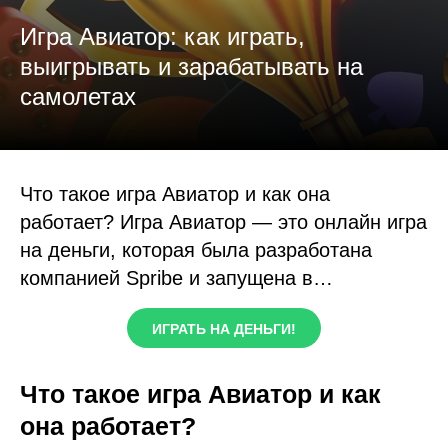
Игра Авиатор: как играть,
выигрывать и зарабатывать на
самолетах
Что такое игра Авиатор и как она
работает? Игра Авиатор — это онлайн игра
на деньги, которая была разработана
компанией Spribe и запущена в…
ИГРАТЬ НА ДЕНЬГИ!
Что такое игра Авиатор и как
она работает?