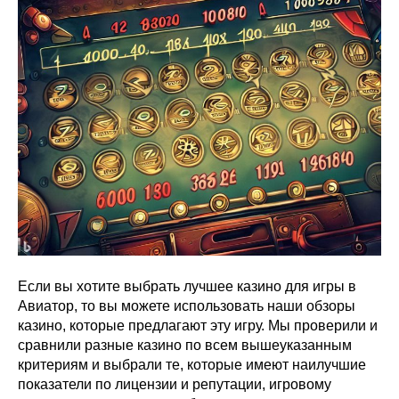
Если вы хотите выбрать лучшее казино для игры в
Авиатор, то вы можете использовать наши обзоры
казино, которые предлагают эту игру. Мы проверили и
сравнили разные казино по всем вышеуказанным
критериям и выбрали те, которые имеют наилучшие
показатели по лицензии и репутации, игровому