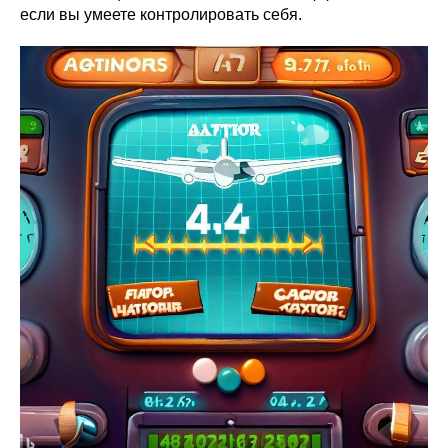
если вы умеете контролировать себя.