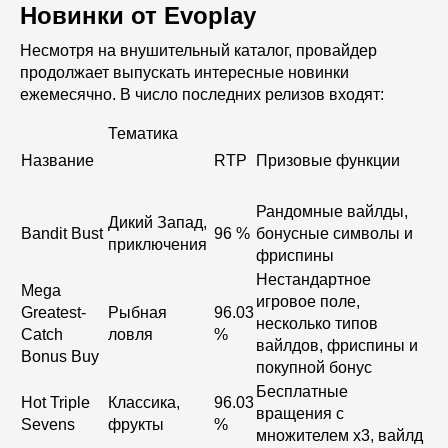
Новинки от Evoplay
Несмотря на внушительный каталог, провайдер
продолжает выпускать интересные новинки
ежемесячно. В число последних релизов входят:
Тематика
Название
RTP
Призовые функции
Рандомные вайлды,
Дикий Запад,
Bandit Bust
96 %
бонусные символы и
приключения
фриспины
Нестандартное
Mega
игровое поле,
Greatest-
Рыбная
96.03
несколько типов
Catch
ловля
%
вайлдов, фриспины и
Bonus Buy
покупной бонус
Бесплатные
Hot Triple
Классика,
96.03
вращения с
Sevens
фрукты
%
множителем х3, вайлд