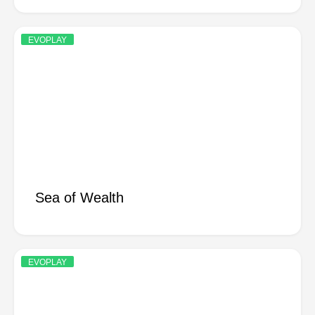
EVOPLAY
Sea of Wealth
EVOPLAY