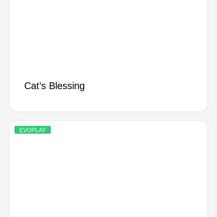
Cat’s Blessing
EVOPLAY