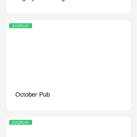
EVOPLAY
October Pub
EVOPLAY