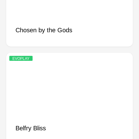
Chosen by the Gods
EVOPLAY
Belfry Bliss