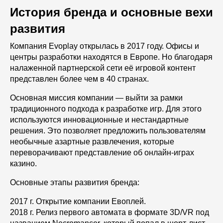
История бренда и основные вехи
развития
Компания Evoplay открылась в 2017 году. Офисы и
центры разработки находятся в Европе. Но благодаря
налаженной партнерской сети её игровой контент
представлен более чем в 40 странах.
Основная миссия компании — выйти за рамки
традиционного подхода к разработке игр. Для этого
используются инновационные и нестандартные
решения. Это позволяет предложить пользователям
необычные азартные развлечения, которые
переворачивают представление об онлайн-играх
казино.
Основные этапы развития бренда:
2017 г. Открытие компании Евоплей.
2018 г. Релиз первого автомата в формате 3D/VR под