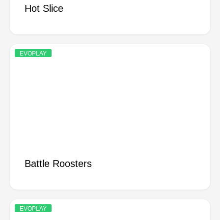
Hot Slice
EVOPLAY
Battle Roosters
EVOPLAY