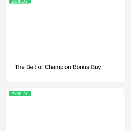
EVOPLAY
The Belt of Champion Bonus Buy
EVOPLAY