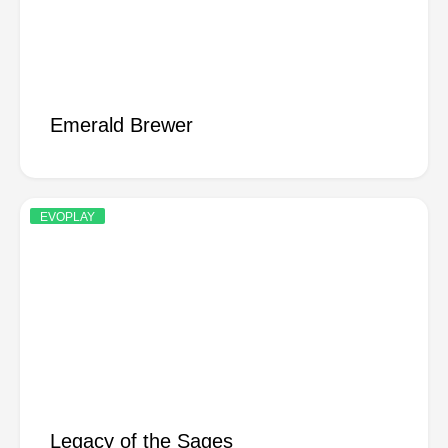
Emerald Brewer
EVOPLAY
Legacy of the Sages