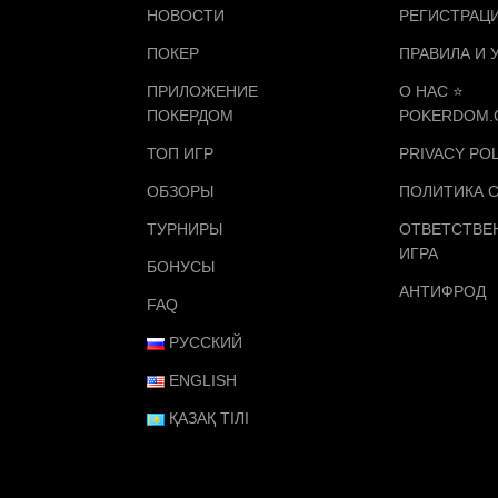
НОВОСТИ
РЕГИСТРАЦ
ПОКЕР
ПРАВИЛА И 
ПРИЛОЖЕНИЕ
О НАС ⭐️
ПОКЕРДОМ
POKERDOM.
ТОП ИГР
PRIVACY PO
ОБЗОРЫ
ПОЛИТИКА C
ТУРНИРЫ
ОТВЕТСТВЕ
ИГРА
БОНУСЫ
АНТИФРОД
FAQ
РУССКИЙ
ENGLISH
ҚАЗАҚ ТІЛІ