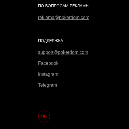
ПО ВОПРОСАМ РЕКЛАМЫ
reklama@pokerdom.com
ПОДДЕРЖКА
support@pokerdom.com
Facebook
Instagram
Telegram