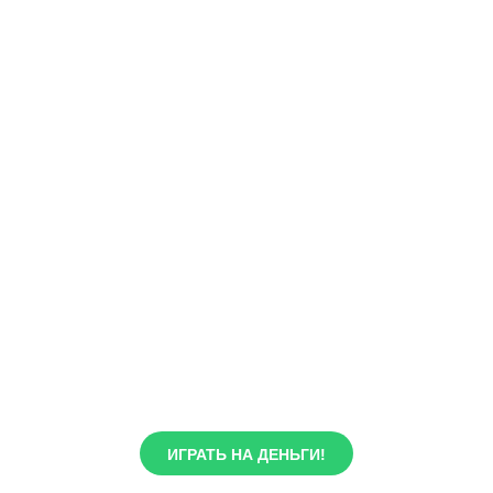
ИГРАТЬ НА ДЕНЬГИ!