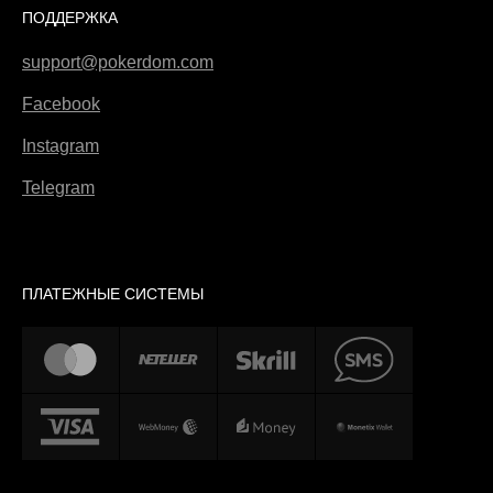
ПОДДЕРЖКА
support@pokerdom.com
Facebook
Instagram
Telegram
ПЛАТЕЖНЫЕ СИСТЕМЫ