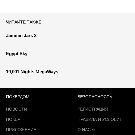
ЧИТАЙТЕ ТАКЖЕ
Jammin Jars 2
Egypt Sky
10,001 Nights MegaWays
ПОКЕРДОМ
БЕЗОПАСНОСТЬ
НОВОСТИ
РЕГИСТРАЦИЯ
ПОКЕР
ПРАВИЛА И УСЛОВИЯ
ПРИЛОЖЕНИЕ
О НАС ⭐️