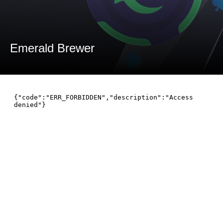
Emerald Brewer