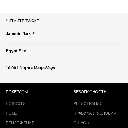
ЧИТАЙТЕ ТАКЖЕ
Jammin Jars 2
Egypt Sky
10,001 Nights MegaWays
ПОКЕРДОМ
БЕЗОПАСНОСТЬ
НОВОСТИ
РЕГИСТРАЦИЯ
ПОКЕР
ПРАВИЛА И УСЛОВИЯ
ПРИЛОЖЕНИЕ
О НАС ⭐️