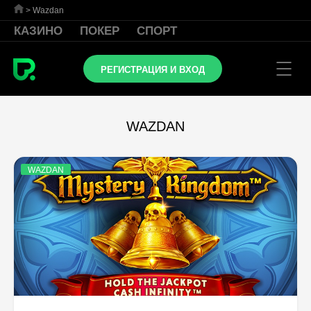
>
Wazdan
КАЗИНО
ПОКЕР
СПОРТ
РЕГИСТРАЦИЯ И ВХОД
WAZDAN
WAZDAN