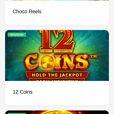
Choco Reels
WAZDAN
12 Coins