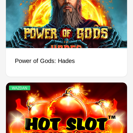
Power of Gods: Hades
WAZDAN