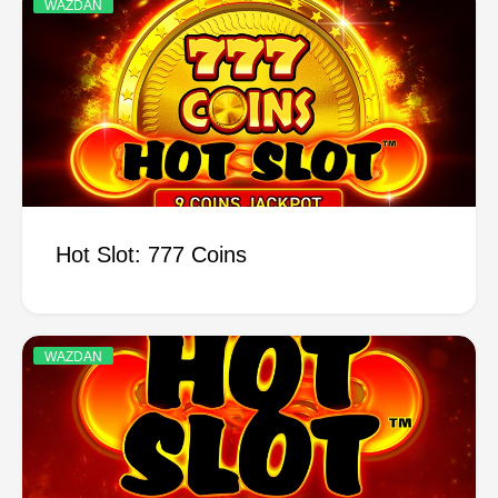
WAZDAN
Hot Slot: 777 Coins
WAZDAN