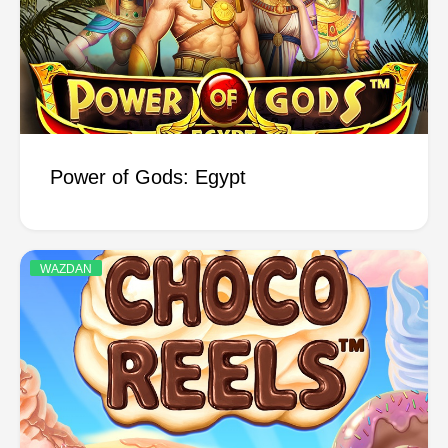
Power of Gods: Egypt
WAZDAN