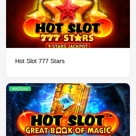
Hot Slot 777 Stars
WAZDAN