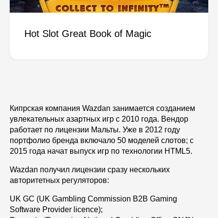
Hot Slot Great Book of Magic
Кипрская компания Wazdan занимается созданием
увлекательных азартных игр с 2010 года. Вендор
работает по лицензии Мальты. Уже в 2012 году
портфолио бренда включало 50 моделей слотов; с
2015 года начат выпуск игр по технологии HTML5.
Wazdan получил лицензии сразу нескольких
авторитетных регуляторов:
UK GC (UK Gambling Commission B2B Gaming
Software Provider licence);