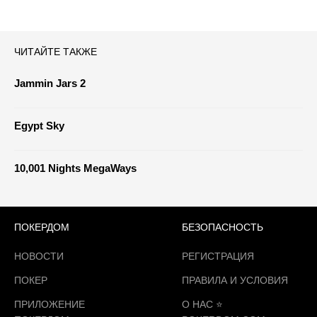
ЧИТАЙТЕ ТАКЖЕ
Jammin Jars 2
Egypt Sky
10,001 Nights MegaWays
ПОКЕРДОМ
БЕЗОПАСНОСТЬ
НОВОСТИ
РЕГИСТРАЦИЯ
ПОКЕР
ПРАВИЛА И УСЛОВИЯ
ПРИЛОЖЕНИЕ
О НАС ⭐️