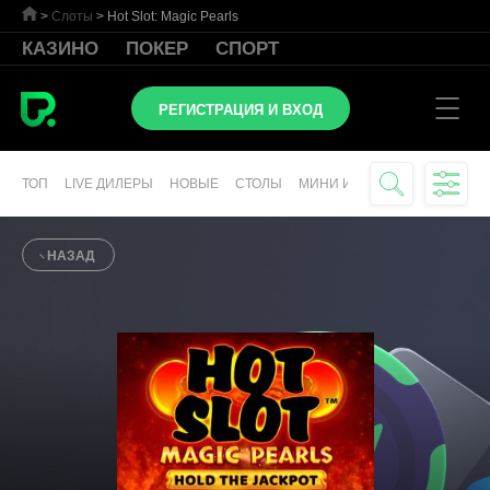
>
Слоты
>
Hot Slot: Magic Pearls
КАЗИНО
ПОКЕР
СПОРТ
РЕГИСТРАЦИЯ И ВХОД
ТОП
LIVE ДИЛЕРЫ
НОВЫЕ
СТОЛЫ
МИНИ ИГРЫ
СЛОТЫ
ВИР
НАЗАД