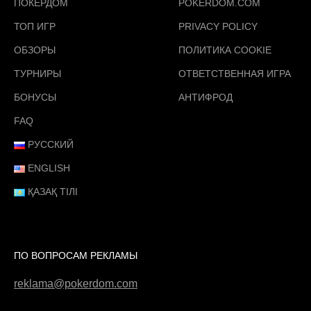
ПОКЕРДОМ
POKERDOM.COM
ТОП ИГР
PRIVACY POLICY
ОБЗОРЫ
ПОЛИТИКА COOKIE
ТУРНИРЫ
ОТВЕТСТВЕННАЯ ИГРА
БОНУСЫ
АНТИФРОД
FAQ
РУССКИЙ
ENGLISH
ҚАЗАҚ ТІЛІ
ПО ВОПРОСАМ РЕКЛАМЫ
reklama@pokerdom.com