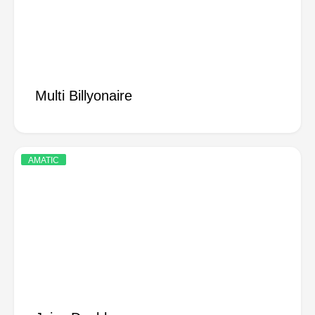
Multi Billyonaire
AMATIC