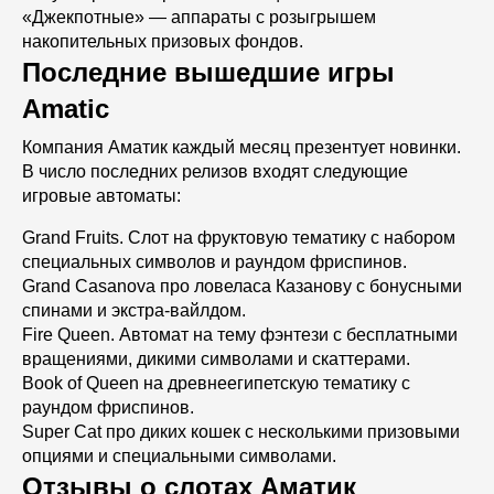
«Джекпотные» — аппараты с розыгрышем
накопительных призовых фондов.
Последние вышедшие игры
Amatic
Компания Аматик каждый месяц презентует новинки.
В число последних релизов входят следующие
игровые автоматы:
Grand Fruits. Слот на фруктовую тематику с набором
специальных символов и раундом фриспинов.
Grand Casanova про ловеласа Казанову с бонусными
спинами и экстра-вайлдом.
Fire Queen. Автомат на тему фэнтези с бесплатными
вращениями, дикими символами и скаттерами.
Book of Queen на древнеегипетскую тематику с
раундом фриспинов.
Super Cat про диких кошек с несколькими призовыми
опциями и специальными символами.
Отзывы о слотах Аматик