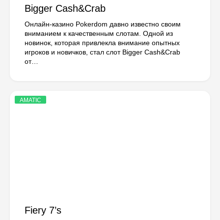
Bigger Cash&Crab
Онлайн-казино Pokerdom давно известно своим
вниманием к качественным слотам. Одной из
новинок, которая привлекла внимание опытных
игроков и новичков, стал слот Bigger Cash&Crab
от…
AMATIC
Fiery 7’s