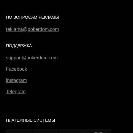
ПО ВОПРОСАМ РЕКЛАМЫ
reklama@pokerdom.com
ПОДДЕРЖКА
support@pokerdom.com
Facebook
Instagram
Telegram
ПЛАТЕЖНЫЕ СИСТЕМЫ