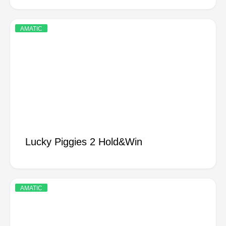
AMATIC
Lucky Piggies 2 Hold&Win
AMATIC