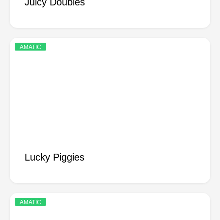
Juicy Doubles
AMATIC
Lucky Piggies
AMATIC