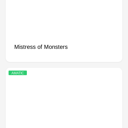
Mistress of Monsters
AMATIC