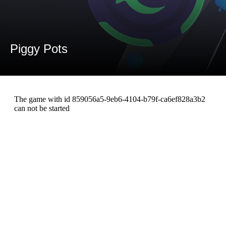
Piggy Pots