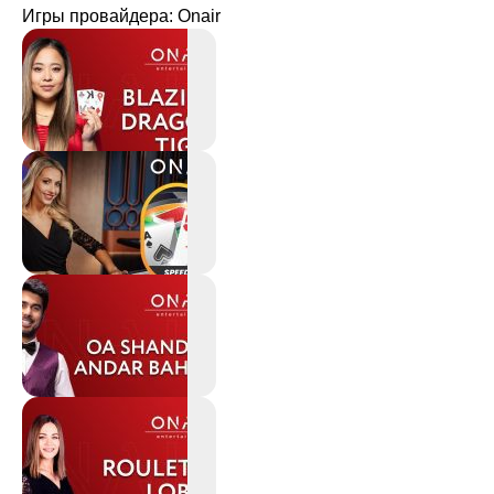
Игры провайдера: Onair