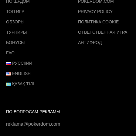
ПОКЕРДОМ
POKERDOM.COM
ТОП ИГР
PRIVACY POLICY
ОБЗОРЫ
ПОЛИТИКА COOKIE
ТУРНИРЫ
ОТВЕТСТВЕННАЯ ИГРА
БОНУСЫ
АНТИФРОД
FAQ
РУССКИЙ
ENGLISH
ҚАЗАҚ ТІЛІ
ПО ВОПРОСАМ РЕКЛАМЫ
reklama@pokerdom.com