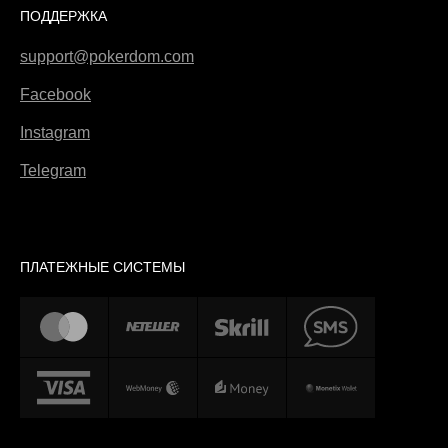
ПОДДЕРЖКА
support@pokerdom.com
Facebook
Instagram
Telegram
ПЛАТЕЖНЫЕ СИСТЕМЫ