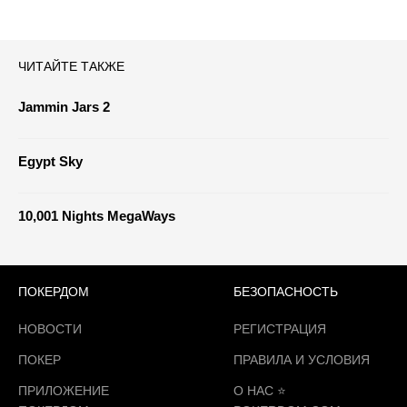
ЧИТАЙТЕ ТАКЖЕ
Jammin Jars 2
Egypt Sky
10,001 Nights MegaWays
ПОКЕРДОМ
БЕЗОПАСНОСТЬ
НОВОСТИ
РЕГИСТРАЦИЯ
ПОКЕР
ПРАВИЛА И УСЛОВИЯ
ПРИЛОЖЕНИЕ
О НАС ⭐️