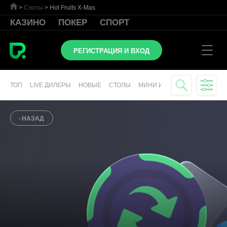
>
Слоты
>
Hot Fruits X-Mas
КАЗИНО
ПОКЕР
СПОРТ
РЕГИСТРАЦИЯ И ВХОД
ТОП
LIVE ДИЛЕРЫ
НОВЫЕ
СТОЛЫ
МИНИ ИГРЫ
СЛОТЫ
ВИР
НАЗАД