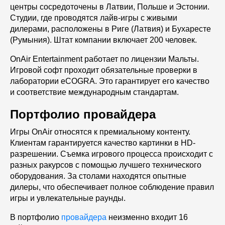
центры сосредоточены в Латвии, Польше и Эстонии.
Студии, где проводятся лайв-игры с живыми
дилерами, расположены в Риге (Латвия) и Бухаресте
(Румыния). Штат компании включает 200 человек.
OnAir Entertainment работает по лицензии Мальты.
Игровой софт проходит обязательные проверки в
лаборатории eCOGRA. Это гарантирует его качество
и соответствие международным стандартам.
Портфолио провайдера
Игры OnAir относятся к премиальному контенту.
Клиентам гарантируется качество картинки в HD-
разрешении. Съемка игрового процесса происходит с
разных ракурсов с помощью лучшего технического
оборудования. За столами находятся опытные
дилеры, что обеспечивает полное соблюдение правил
игры и увлекательные раунды.
В портфолио
провайдера
неизменно входит 16