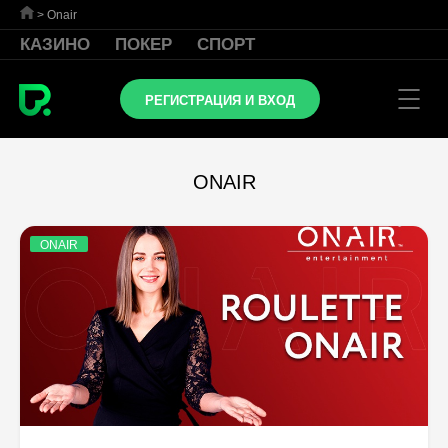
>
Onair
КАЗИНО
ПОКЕР
СПОРТ
РЕГИСТРАЦИЯ И ВХОД
ONAIR
ONAIR