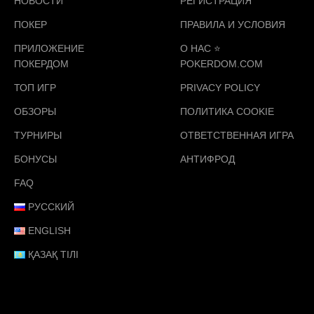
НОВОСТИ
РЕГИСТРАЦИЯ
ПОКЕР
ПРАВИЛА И УСЛОВИЯ
ПРИЛОЖЕНИЕ
О НАС ⭐️
ПОКЕРДОМ
POKERDOM.COM
ТОП ИГР
PRIVACY POLICY
ОБЗОРЫ
ПОЛИТИКА COOKIE
ТУРНИРЫ
ОТВЕТСТВЕННАЯ ИГРА
БОНУСЫ
АНТИФРОД
FAQ
РУССКИЙ
ENGLISH
ҚАЗАҚ ТІЛІ