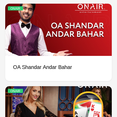
ONAIR
OA Shandar Andar Bahar
ONAIR