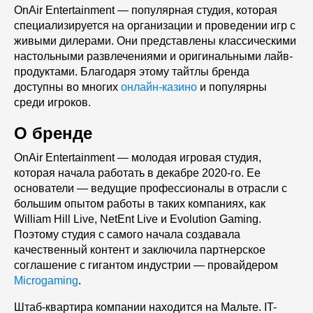
OnAir Entertainment — популярная студия, которая
специализируется на организации и проведении игр с
живыми дилерами. Они представлены классическими
настольными развлечениями и оригинальными лайв-
продуктами. Благодаря этому тайтлы бренда
доступны во многих
онлайн-казино
и популярны
среди игроков.
О бренде
OnAir Entertainment — молодая игровая студия,
которая начала работать в декабре 2020-го. Ее
основатели — ведущие профессионалы в отрасли с
большим опытом работы в таких компаниях, как
William Hill Live, NetEnt Live и Evolution Gaming.
Поэтому студия с самого начала создавала
качественный контент и заключила партнерское
соглашение с гигантом индустрии — провайдером
Microgaming
.
Штаб-квартира компании находится на Мальте. IT-