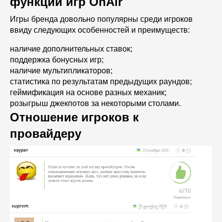
функции игр OnAir
Игры бренда довольно популярны среди игроков
ввиду следующих особенностей и преимуществ:
наличие дополнительных ставок;
поддержка бонусных игр;
наличие мультипликаторов;
статистика по результатам предыдущих раундов;
геймификация на основе разных механик;
розыгрыш джекпотов за некоторыми столами.
Отношение игроков к
провайдеру