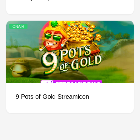
ONAIR
9 Pots of Gold Streamicon