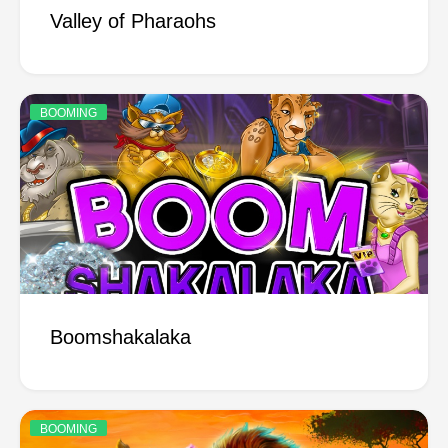
Valley of Pharaohs
BOOMING
Boomshakalaka
BOOMING