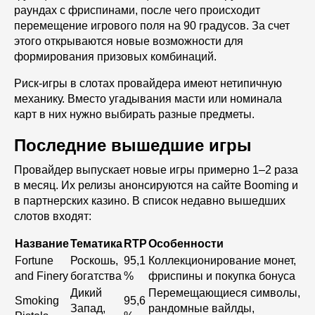
раундах с фриспинами, после чего происходит
перемещение игрового поля на 90 градусов. За счет
этого открываются новые возможности для
формирования призовых комбинаций.
Риск-игры в слотах провайдера имеют нетипичную
механику. Вместо угадывания масти или номинала
карт в них нужно выбирать разные предметы.
Последние вышедшие игры
Провайдер выпускает новые игры примерно 1–2 раза
в месяц. Их релизы анонсируются на сайте Booming и
в партнерских казино. В список недавно вышедших
слотов входят:
Название
Тематика
RTP
Особенности
Fortune
Роскошь,
95,1
Коллекционирование монет,
and Finery
богатства
%
фриспины и покупка бонуса
Дикий
Перемещающиеся символы,
Smoking
95,6
Запад,
рандомные вайлды,