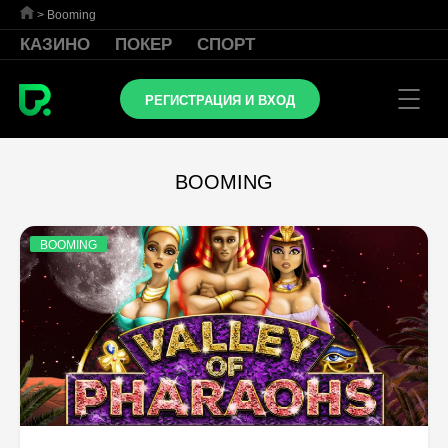
>
Booming
КАЗИНО
ПОКЕР
СПОРТ
РЕГИСТРАЦИЯ И ВХОД
BOOMING
BOOMING