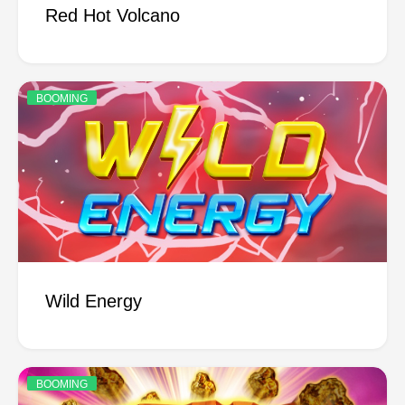
Red Hot Volcano
BOOMING
Wild Energy
BOOMING