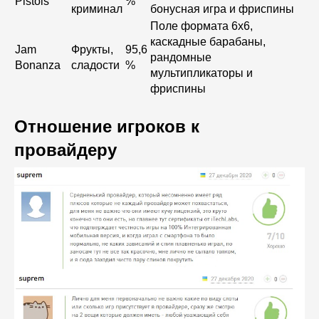
Pistols
%
криминал
бонусная игра и фриспины
Поле формата 6х6,
каскадные барабаны,
Jam
Фрукты,
95,6
рандомные
Bonanza
сладости
%
мультипликаторы и
фриспины
Отношение игроков к
провайдеру