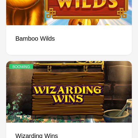
Bamboo Wilds
BOOMING
Wizarding Wins