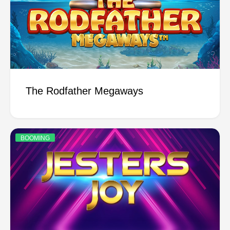
The Rodfather Megaways
BOOMING