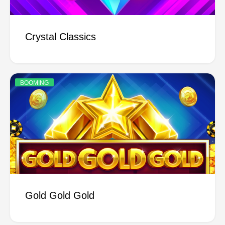
Crystal Classics
BOOMING
Gold Gold Gold