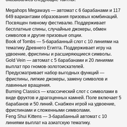
Megahops Megaways — автомат с 6 барабанами и 117
649 вариантами образования призовых комбинаций.
Посвящен пивному фестивалю. Поддерживает
бесплатные спины, случайные джокеры, обмен
символов и другие призовые опции.
Book of Tombs — 5-барабанный слот с 10 линиями на
тематику Древнего Египта. Поддерживает игру на
удвоение, фриспины и расширяющиеся символы.
Gold Vein — автомат с 5 барабанами и 20 линиями
выплат про гномов-золотоискателей.
Предусматривает набор выгодных функций —
фриспины, липкие джокеры, замену символов и
лавинные вращения.
Burning Classics — классический слот с символами в
виде фруктов и драгоценных камней. Поле включает 5
барабанов и 50 линий. Снабжен игрой на удвоение,
фриспинами и сложенными символами.
Feng Shui Kittens — 3-барабанный автомат с 10
линиями выплат на азиатскую тематику.