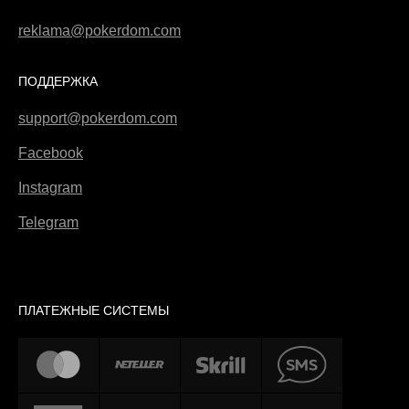
reklama@pokerdom.com
ПОДДЕРЖКА
support@pokerdom.com
Facebook
Instagram
Telegram
ПЛАТЕЖНЫЕ СИСТЕМЫ