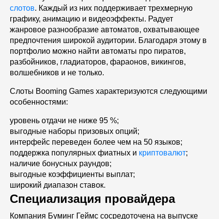
слотов
. Каждый из них поддерживает трехмерную
графику, анимацию и видеоэффекты. Радует
жанровое разнообразие автоматов, охватывающее
предпочтения широкой аудитории. Благодаря этому в
портфолио можно найти автоматы про пиратов,
разбойников, гладиаторов, фараонов, викингов,
волшебников и не только.
Слоты Booming Games характеризуются следующими
особенностями:
уровень отдачи не ниже 95 %;
выгодные наборы призовых опций;
интерфейс переведен более чем на 50 языков;
поддержка популярных фиатных и
криптовалют
;
наличие бонусных раундов;
выгодные коэффициенты выплат;
широкий диапазон ставок.
Специализация провайдера
Компания Буминг Геймс сосредоточена на выпуске