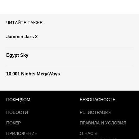
ЧИТАЙТЕ ТАКЖЕ
Jammin Jars 2
Egypt Sky
10,001 Nights MegaWays
ПОКЕРДОМ
БЕЗОПАСНОСТЬ
НОВОСТИ
РЕГИСТРАЦИЯ
ПОКЕР
ПРАВИЛА И УСЛОВИЯ
ПРИЛОЖЕНИЕ
О НАС ⭐️