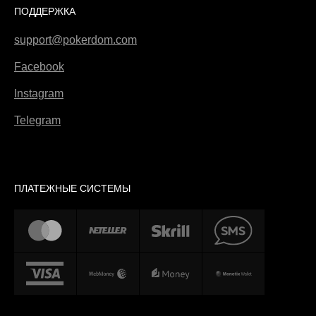
ПОДДЕРЖКА
support@pokerdom.com
Facebook
Instagram
Telegram
ПЛАТЕЖНЫЕ СИСТЕМЫ