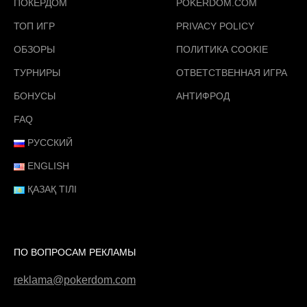
ПОКЕРДОМ
POKERDOM.COM
ТОП ИГР
PRIVACY POLICY
ОБЗОРЫ
ПОЛИТИКА COOKIE
ТУРНИРЫ
ОТВЕТСТВЕННАЯ ИГРА
БОНУСЫ
АНТИФРОД
FAQ
РУССКИЙ
ENGLISH
ҚАЗАҚ ТІЛІ
ПО ВОПРОСАМ РЕКЛАМЫ
reklama@pokerdom.com