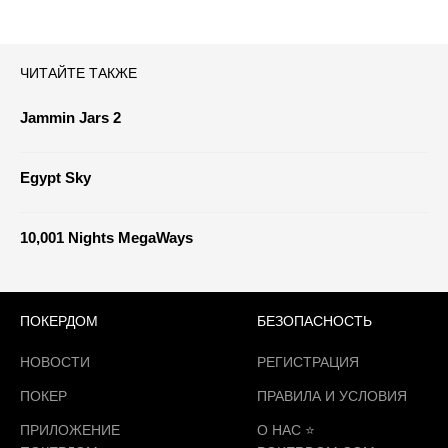
ЧИТАЙТЕ ТАКЖЕ
Jammin Jars 2
Egypt Sky
10,001 Nights MegaWays
ПОКЕРДОМ
БЕЗОПАСНОСТЬ
НОВОСТИ
РЕГИСТРАЦИЯ
ПОКЕР
ПРАВИЛА И УСЛОВИЯ
ПРИЛОЖЕНИЕ
О НАС ⭐️