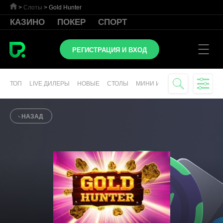
>
Слоты
>
Gold Hunter
КАЗИНО
ПОКЕР
СПОРТ
РЕГИСТРАЦИЯ И ВХОД
ТОП
LIVE ДИЛЕРЫ
НОВЫЕ
СТОЛЫ
МИНИ ИГРЫ
СЛОТЫ
ВИР
НАЗАД