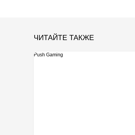
ЧИТАЙТЕ ТАКЖЕ
Push Gaming