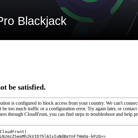
Pro Blackjack