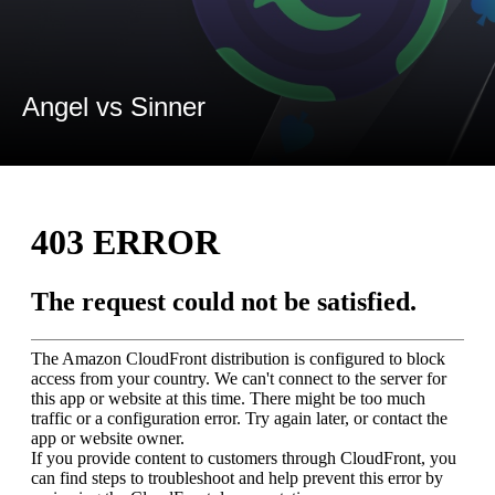
Angel vs Sinner