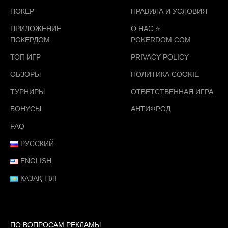
ПОКЕР
ПРАВИЛА И УСЛОВИЯ
ПРИЛОЖЕНИЕ
О НАС ⭐️
ПОКЕРДОМ
POKERDOM.COM
ТОП ИГР
PRIVACY POLICY
ОБЗОРЫ
ПОЛИТИКА COOKIE
ТУРНИРЫ
ОТВЕТСТВЕННАЯ ИГРА
БОНУСЫ
АНТИФРОД
FAQ
РУССКИЙ
ENGLISH
ҚАЗАҚ ТІЛІ
ПО ВОПРОСАМ РЕКЛАМЫ