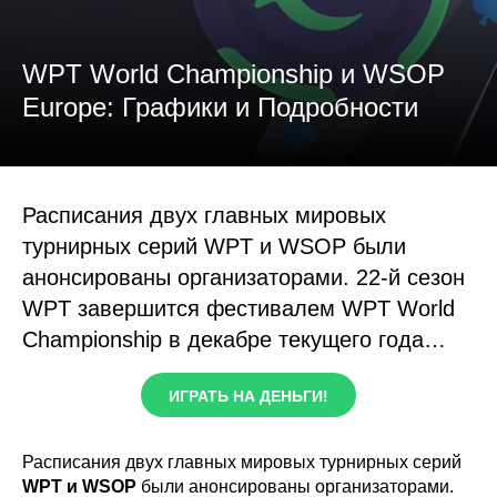
WPT World Championship и WSOP
Europe: Графики и Подробности
Расписания двух главных мировых
турнирных серий WPT и WSOP были
анонсированы организаторами. 22-й сезон
WPT завершится фестивалем WPT World
Championship в декабре текущего года…
ИГРАТЬ НА ДЕНЬГИ!
Расписания двух главных мировых турнирных серий
WPT и WSOP
были анонсированы организаторами.