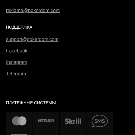
reklama@pokerdom.com
ПОДДЕРЖКА
support@pokerdom.com
Facebook
Instagram
Telegram
ПЛАТЕЖНЫЕ СИСТЕМЫ