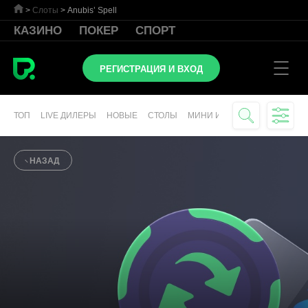
>
Слоты
>
Anubis’ Spell
КАЗИНО
ПОКЕР
СПОРТ
РЕГИСТРАЦИЯ И ВХОД
ТОП
LIVE ДИЛЕРЫ
НОВЫЕ
СТОЛЫ
МИНИ ИГРЫ
СЛОТЫ
ВИР
НАЗАД