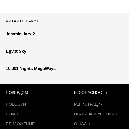
ЧИТАЙТЕ ТАКЖЕ
Jammin Jars 2
Egypt Sky
10,001 Nights MegaWays
ПОКЕРДОМ
БЕЗОПАСНОСТЬ
НОВОСТИ
РЕГИСТРАЦИЯ
ПОКЕР
ПРАВИЛА И УСЛОВИЯ
ПРИЛОЖЕНИЕ
О НАС ⭐️