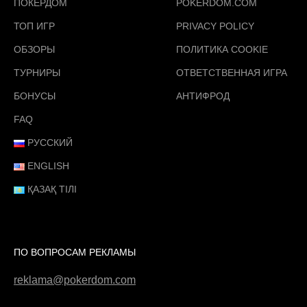
ПОКЕРДОМ
POKERDOM.COM
ТОП ИГР
PRIVACY POLICY
ОБЗОРЫ
ПОЛИТИКА COOKIE
ТУРНИРЫ
ОТВЕТСТВЕННАЯ ИГРА
БОНУСЫ
АНТИФРОД
FAQ
РУССКИЙ
ENGLISH
ҚАЗАҚ ТІЛІ
ПО ВОПРОСАМ РЕКЛАМЫ
reklama@pokerdom.com