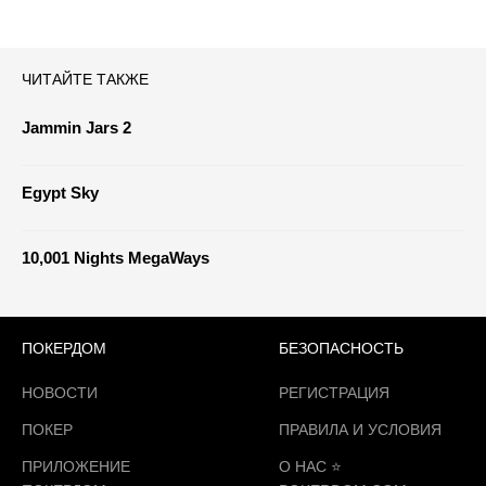
ЧИТАЙТЕ ТАКЖЕ
Jammin Jars 2
Egypt Sky
10,001 Nights MegaWays
ПОКЕРДОМ
БЕЗОПАСНОСТЬ
НОВОСТИ
РЕГИСТРАЦИЯ
ПОКЕР
ПРАВИЛА И УСЛОВИЯ
ПРИЛОЖЕНИЕ
О НАС ⭐️