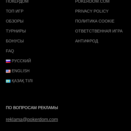
ПОКЕРДОМ
POKERDOM.COM
ТОП ИГР
PRIVACY POLICY
ОБЗОРЫ
ПОЛИТИКА COOKIE
ТУРНИРЫ
ОТВЕТСТВЕННАЯ ИГРА
БОНУСЫ
АНТИФРОД
FAQ
РУССКИЙ
ENGLISH
ҚАЗАҚ ТІЛІ
ПО ВОПРОСАМ РЕКЛАМЫ
reklama@pokerdom.com