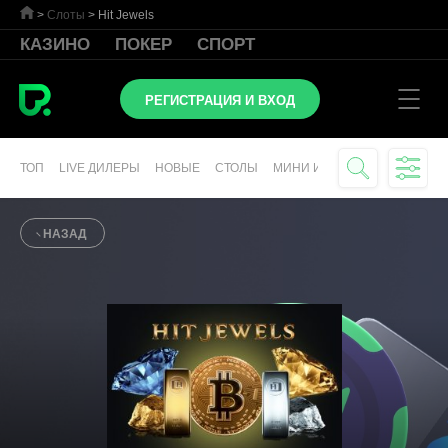
>
Слоты
>
Hit Jewels
КАЗИНО
ПОКЕР
СПОРТ
РЕГИСТРАЦИЯ И ВХОД
ТОП
LIVE ДИЛЕРЫ
НОВЫЕ
СТОЛЫ
МИНИ ИГРЫ
СЛОТЫ
ВИР
НАЗАД