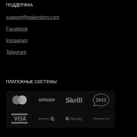
ПОДДЕРЖКА
support@pokerdom.com
Facebook
Instagram
Telegram
ПЛАТЕЖНЫЕ СИСТЕМЫ