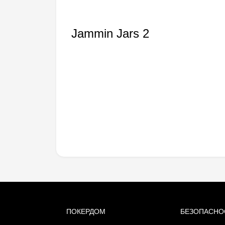
Jammin Jars 2
ПОКЕРДОМ
БЕЗОПАСНО