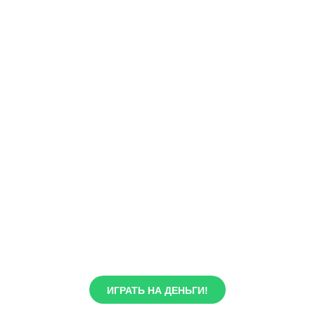
ИГРАТЬ НА ДЕНЬГИ!