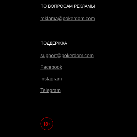
ПО ВОПРОСАМ РЕКЛАМЫ
reklama@pokerdom.com
ПОДДЕРЖКА
support@pokerdom.com
Facebook
Instagram
Telegram