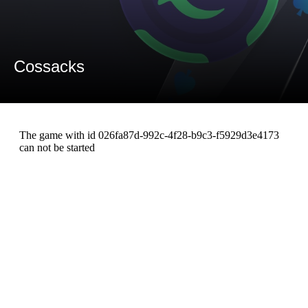
Cossacks