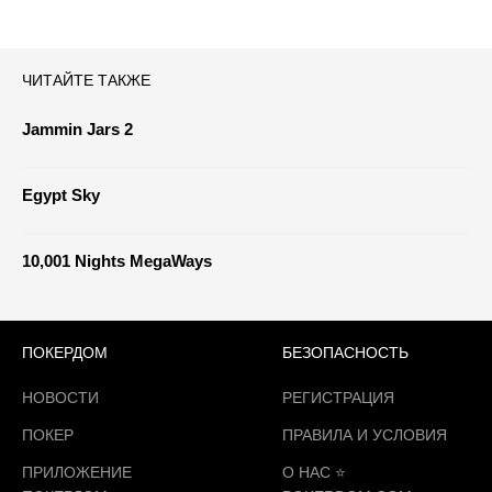
ЧИТАЙТЕ ТАКЖЕ
Jammin Jars 2
Egypt Sky
10,001 Nights MegaWays
ПОКЕРДОМ
БЕЗОПАСНОСТЬ
НОВОСТИ
РЕГИСТРАЦИЯ
ПОКЕР
ПРАВИЛА И УСЛОВИЯ
ПРИЛОЖЕНИЕ
О НАС ⭐️