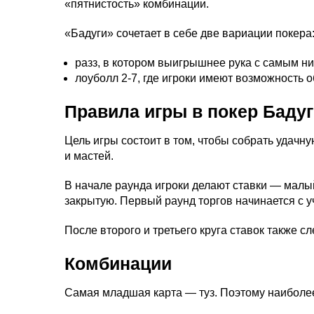
«пятнистость» комбинации.
«Бадуги» сочетает в себе две вариации покера
разз, в котором выигрышнее рука с самым н
лоуболл 2-7, где игроки имеют возможность 
​​Правила игры в покер Баду
Цель игры состоит в том, чтобы собрать удач
и мастей.
В начале раунда игроки делают ставки — малы
закрытую. Первый раунд торгов начинается с у
После второго и третьего круга ставок также 
Комбинации
Самая младшая карта — туз. Поэтому наиболе