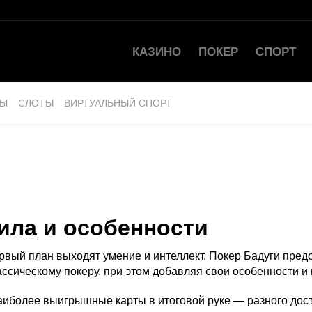
КАЗИНО
ПОКЕР
СПОРТ
РЫ
СЛОТЫ
ВИРТУАЛЬНЫЙ СПОРТ
ила и особенности
ервый план выходят умение и интеллект. Покер Бадуги пре
ссическому покеру, при этом добавляя свои особенности и
аиболее выигрышные карты в итоговой руке — разного дост