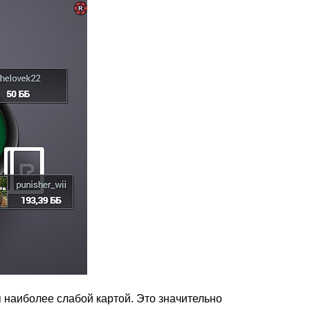
 наиболее слабой картой. Это значительно