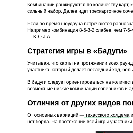
Комбинации ранжируются по количеству карт, 
сильный набор. Далее идет трехкарточное соче
Если во время шоудауна встречаются равнознач
Например комбинация 8-5-3-2 слабее, чем 7-6-
— K-Q-J-A.
Стратегия игры в «Бадуги»
Учитывая, что карты на протяжении всех раун
участника, который делает последний ход, бол
В бадуги следует ориентироваться на количест
возможные низкие комбинации соперников и ад
Отличия от других видов по
От основных вариаций —
техасского холдема
нет борда. На протяжении всей игры участники