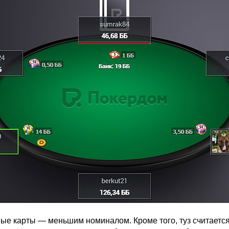
ные карты — меньшим номиналом. Кроме того, туз считается