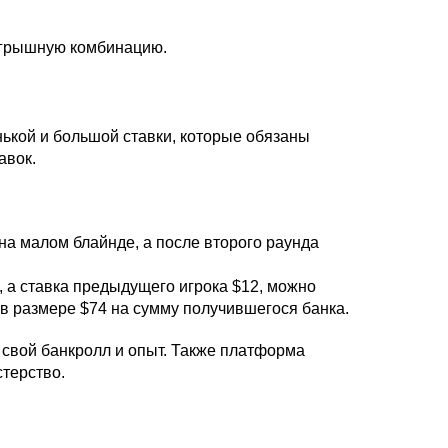
ыигрышную комбинацию.
нькой и большой ставки, которые обязаны
авок.
на малом блайнде, а после второго раунда
 а ставка предыдущего игрока $12, можно
з в размере $74 на сумму получившегося банка.
 свой банкролл и опыт. Также платформа
терство.