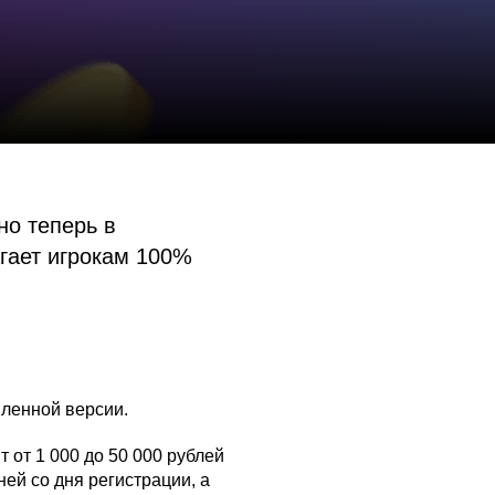
но теперь в
гает игрокам 100%
вленной версии.
 от 1 000 до 50 000 рублей
ней со дня регистрации, а