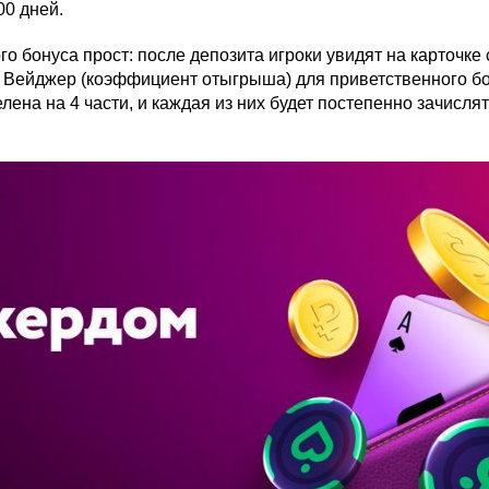
00 дней.
 бонуса прост: после депозита игроки увидят на карточке 
 Вейджер (коэффициент отыгрыша) для приветственного бо
лена на 4 части, и каждая из них будет постепенно зачислят