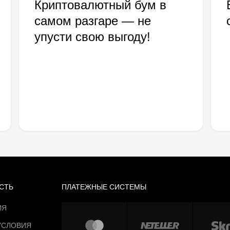
Криптовалютный бум в
самом разгаре — не
упусти свою выгоду!
СТЬ
ПЛАТЕЖНЫЕ СИСТЕМЫ
ИЯ
УСЛОВИЯ