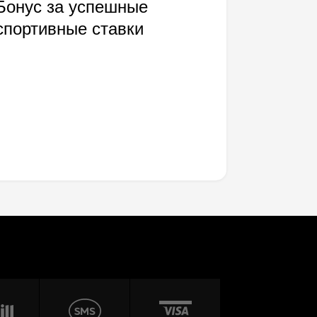
Бонус за успешные
спортивные ставки