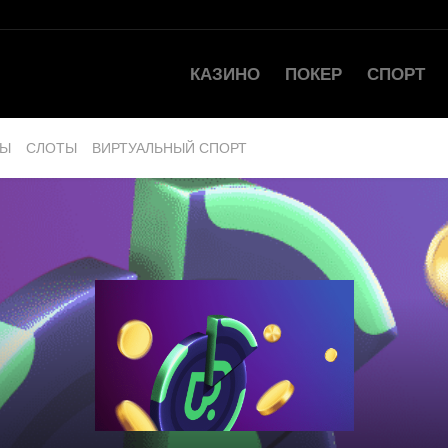
КАЗИНО
ПОКЕР
СПОРТ
РЫ
СЛОТЫ
ВИРТУАЛЬНЫЙ СПОРТ