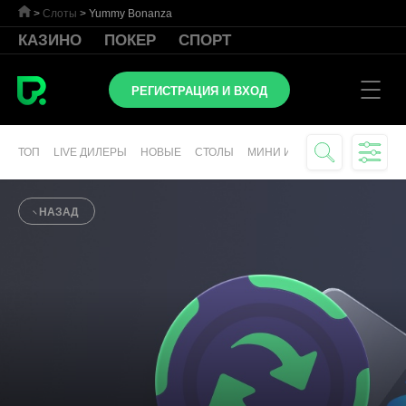
>
Слоты
>
Yummy Bonanza
КАЗИНО
ПОКЕР
СПОРТ
РЕГИСТРАЦИЯ И ВХОД
ТОП
LIVE ДИЛЕРЫ
НОВЫЕ
СТОЛЫ
МИНИ ИГРЫ
СЛОТЫ
ВИР
НАЗАД