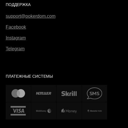
ПОДДЕРЖКА
support@pokerdom.com
Facebook
Instagram
Telegram
ПЛАТЕЖНЫЕ СИСТЕМЫ