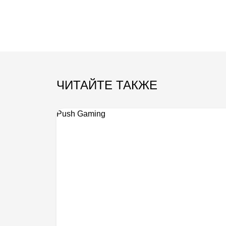
ЧИТАЙТЕ ТАКЖЕ
Push Gaming