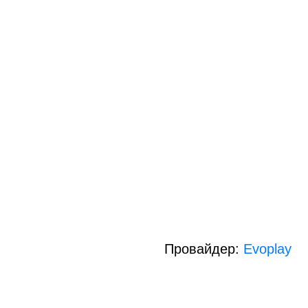
Провайдер:
Evoplay