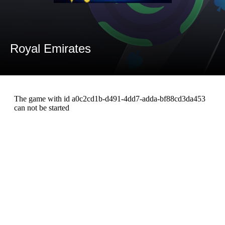
Royal Emirates