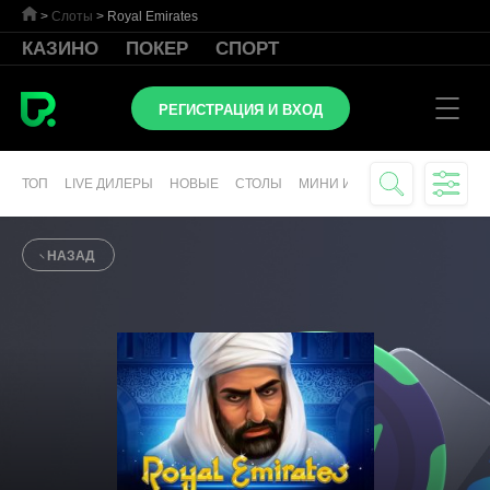
>
Слоты
>
Royal Emirates
КАЗИНО
ПОКЕР
СПОРТ
РЕГИСТРАЦИЯ И ВХОД
ТОП
LIVE ДИЛЕРЫ
НОВЫЕ
СТОЛЫ
МИНИ ИГРЫ
СЛОТЫ
ВИР
НАЗАД