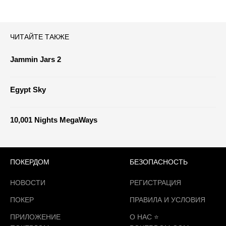
ЧИТАЙТЕ ТАКЖЕ
Jammin Jars 2
Egypt Sky
10,001 Nights MegaWays
ПОКЕРДОМ
БЕЗОПАСНОСТЬ
НОВОСТИ
РЕГИСТРАЦИЯ
ПОКЕР
ПРАВИЛА И УСЛОВИЯ
ПРИЛОЖЕНИЕ
О НАС ⭐️