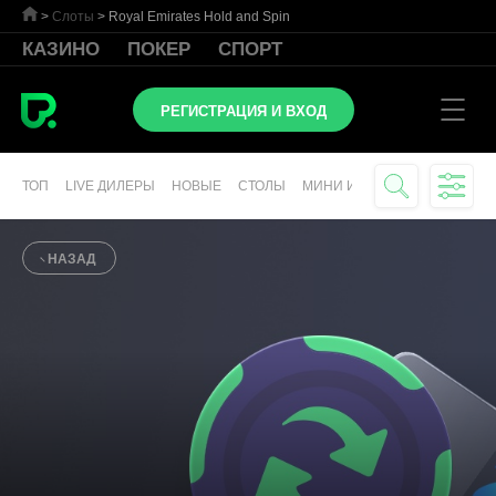
>
Слоты
>
Royal Emirates Hold and Spin
КАЗИНО
ПОКЕР
СПОРТ
РЕГИСТРАЦИЯ И ВХОД
ТОП
LIVE ДИЛЕРЫ
НОВЫЕ
СТОЛЫ
МИНИ ИГРЫ
СЛОТЫ
ВИР
НАЗАД