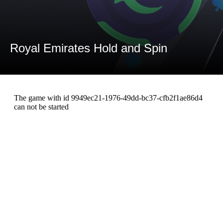
Royal Emirates Hold and Spin