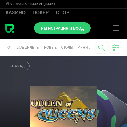
>
Слоты
>
Queen of Queens
КАЗИНО
ПОКЕР
СПОРТ
РЕГИСТРАЦИЯ И ВХОД
ТОП
LIVE ДИЛЕРЫ
НОВЫЕ
СТОЛЫ
МИНИ ИГРЫ
СЛОТЫ
ВИР
НАЗАД