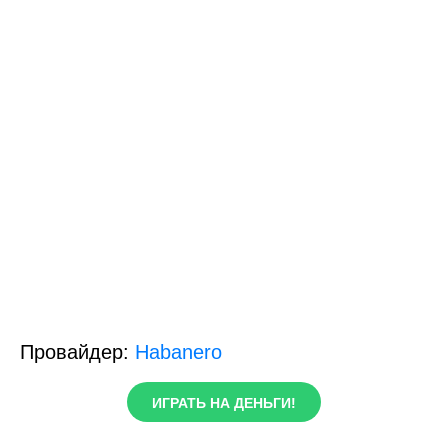
Провайдер:
Habanero
ИГРАТЬ НА ДЕНЬГИ!