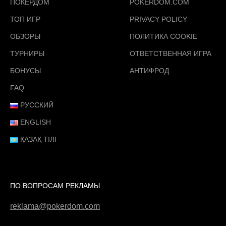
ПОКЕРДОМ
POKERDOM.COM
ТОП ИГР
PRIVACY POLICY
ОБЗОРЫ
ПОЛИТИКА COOKIE
ТУРНИРЫ
ОТВЕТСТВЕННАЯ ИГРА
БОНУСЫ
АНТИФРОД
FAQ
РУССКИЙ
ENGLISH
ҚАЗАҚ ТІЛІ
ПО ВОПРОСАМ РЕКЛАМЫ
reklama@pokerdom.com