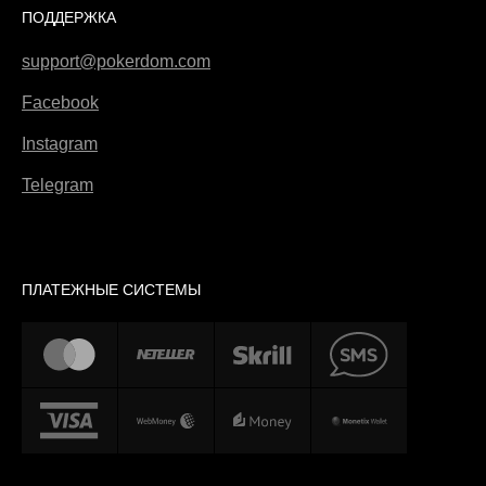
ПОДДЕРЖКА
support@pokerdom.com
Facebook
Instagram
Telegram
ПЛАТЕЖНЫЕ СИСТЕМЫ