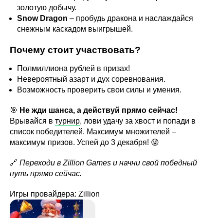
золотую добычу.
Snow Dragon
– пробудь дракона и наслаждайся
снежным каскадом выигрышей.
Почему стоит участвовать?
Полмиллиона рублей в призах!
Невероятный азарт и дух соревнования.
Возможность проверить свои силы и умения.
🎯
Не жди шанса, а действуй прямо сейчас!
Врывайся в
турнир
, лови удачу за хвост и попади в
список победителей. Максимум множителей –
максимум призов. Успей до 3 декабря! 😜
🔗
Переходи в Zillion Games и начни свой победный
путь прямо сейчас.
Игры провайдера: Zillion