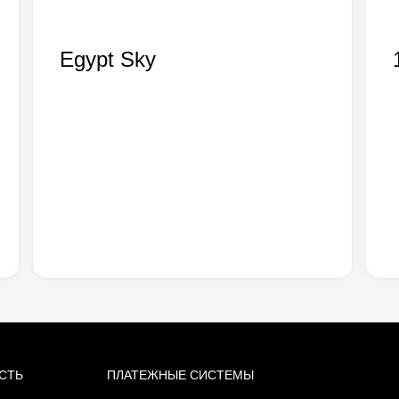
Egypt Sky
СТЬ
ПЛАТЕЖНЫЕ СИСТЕМЫ