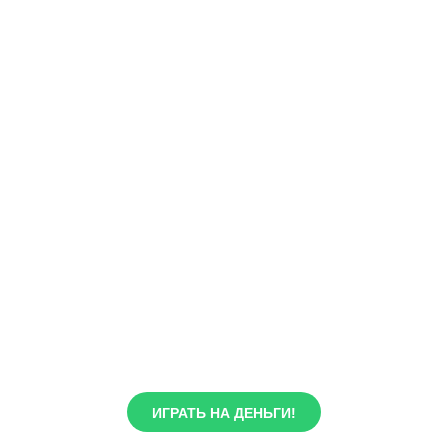
ИГРАТЬ НА ДЕНЬГИ!