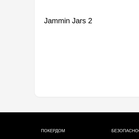
Jammin Jars 2
ПОКЕРДОМ
БЕЗОПАСНО