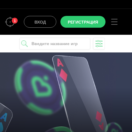
1
ВХОД
РЕГИСТРАЦИЯ